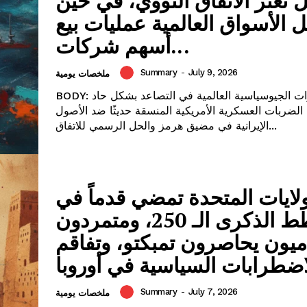
تعثر الاتفاق النووي، في حين
 الأسواق العالمية عمليات بيع
أسهم شركات...
Summary
-
July 9, 2026
ملخصات يومية
BODY: تستمر التوترات الجيوسياسية العالمية في التصاعد بشكل حاد
لضربات العسكرية الأمريكية المنسقة حديثًا ضد الأصول
الإيرانية في مضيق هرمز والحل الرسمي للاتفاق...
ولايات المتحدة تمضي قدماً في
خطط الذكرى الـ 250، ومتمردون
ميون يحاصرون تمبكتو، وتفاقم
اضطرابات السياسية في أوروبا
Summary
-
July 7, 2026
ملخصات يومية