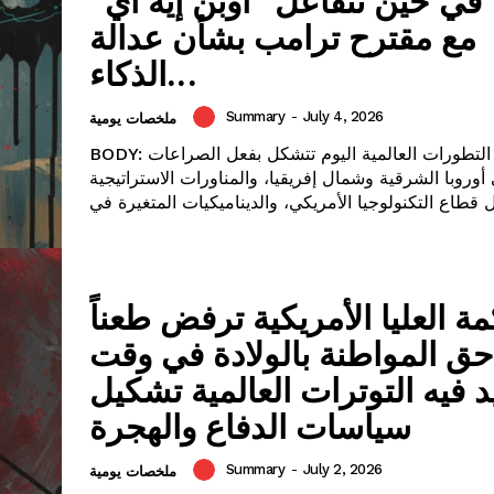
في حين تتفاعل “أوبن إيه آي”
مع مقترح ترامب بشأن عدالة
الذكاء...
Summary
-
July 4, 2026
ملخصات يومية
BODY: لا تزال التطورات العالمية اليوم تتشكل بفعل الصراعات
أوروبا الشرقية وشمال إفريقيا، والمناورات الاستراتيجية
ة العليا الأمريكية ترفض طعناً
ق المواطنة بالولادة في وقت
د فيه التوترات العالمية تشكيل
سياسات الدفاع والهجرة
Summary
-
July 2, 2026
ملخصات يومية