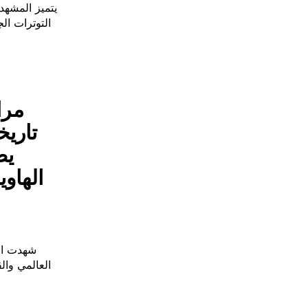
يتميز المشهد
التوترات ال
مرا
تاريخ
يض
الهاو
شهدت الث
العالمي وال