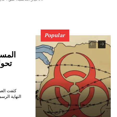
Popular
المس
تحول
كثفت العم
النهاية الرس