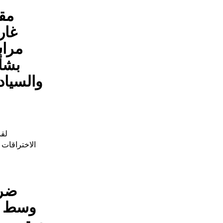
مقت
غار
مراس
بشأ
والسيادة
لقد
الاختراقات 
ضرب
وسط م