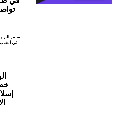
في ظل 
تواصل
في أعقاب ا
ال
إسلا
ال