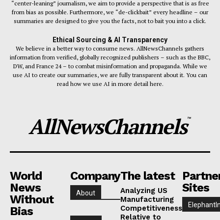
“center-leaning” journalism, we aim to provide a perspective that is as free
from bias as possible. Furthermore, we “de-clickbait” every headline – our
summaries are designed to give you the facts, not to bait you into a click.
Ethical Sourcing & AI Transparency
We believe in a better way to consume news. AllNewsChannels gathers
information from verified, globally recognized publishers – such as the BBC,
DW, and France 24 – to combat misinformation and propaganda. While we
use AI to create our summaries, we are fully transparent about it. You can
read how we use AI in more detail here.
AllNewsChannels
™
World
Company
The latest
Partne
News
Sites
Analyzing US
About
Without
Manufacturing
ElephantI
Competitiveness
Bias
Relative to