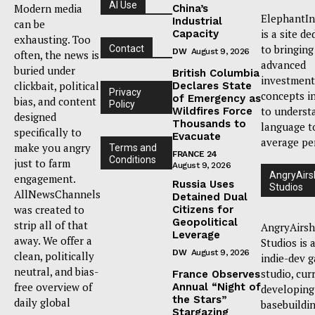
AI Use
Modern media
China’s
ElephantIn
Industrial
can be
is a site de
Capacity
exhausting. Too
to bringing
Contact
DW
August 9, 2026
often, the news is
advanced
buried under
British Columbia
investment
clickbait, political
Declares State
Privacy
concepts i
of Emergency as
bias, and content
Policy
to underst
Wildfires Force
designed
Thousands to
language t
specifically to
Evacuate
average pe
make you angry
Terms and
FRANCE 24
Conditions
just to farm
August 9, 2026
AngryAirs
engagement.
Russia Uses
Studios
AllNewsChannels
Detained Dual
was created to
Citizens for
Geopolitical
strip all of that
AngryAirsh
Leverage
away. We offer a
Studios is 
DW
August 9, 2026
clean, politically
indie-dev 
neutral, and bias-
studio, cur
France Observes
free overview of
Annual “Night of
developing
the Stars”
daily global
basebuildi
Stargazing