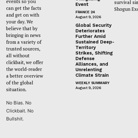
events so you
survival si
Event
can get the facts
Shogun Ex
FRANCE 24
and get on with
August 9, 2026
your day. We
Global Security
believe that by
Deteriorates
bringing in news
Further Amid
from a variety of
Sustained Deep-
Territory
trusted sources,
Strikes, Shifting
all without
Defense
clickbait, we offer
Alliances, and
the world-reader
Unrelenting
Climate Strain
a better overview
of the global
WEEKLY SUMMARY
August 9, 2026
situation.
No Bias. No
Clickbait. No
Bullshit.