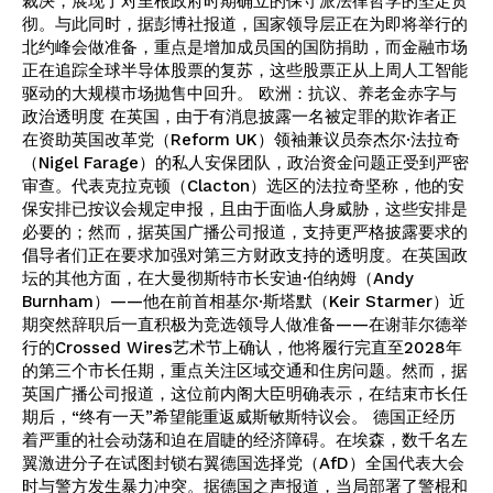
裁决，展现了对里根政府时期确立的保守派法律哲学的坚定贯
彻。与此同时，据彭博社报道，国家领导层正在为即将举行的
北约峰会做准备，重点是增加成员国的国防捐助，而金融市场
正在追踪全球半导体股票的复苏，这些股票正从上周人工智能
驱动的大规模市场抛售中回升。 欧洲：抗议、养老金赤字与
政治透明度 在英国，由于有消息披露一名被定罪的欺诈者正
在资助英国改革党（Reform UK）领袖兼议员奈杰尔·法拉奇
（Nigel Farage）的私人安保团队，政治资金问题正受到严密
审查。代表克拉克顿（Clacton）选区的法拉奇坚称，他的安
保安排已按议会规定申报，且由于面临人身威胁，这些安排是
必要的；然而，据英国广播公司报道，支持更严格披露要求的
倡导者们正在要求加强对第三方财政支持的透明度。在英国政
坛的其他方面，在大曼彻斯特市长安迪·伯纳姆（Andy
Burnham）——他在前首相基尔·斯塔默（Keir Starmer）近
期突然辞职后一直积极为竞选领导人做准备——在谢菲尔德举
行的Crossed Wires艺术节上确认，他将履行完直至2028年
的第三个市长任期，重点关注区域交通和住房问题。然而，据
英国广播公司报道，这位前内阁大臣明确表示，在结束市长任
期后，“终有一天”希望能重返威斯敏斯特议会。 德国正经历
着严重的社会动荡和迫在眉睫的经济障碍。在埃森，数千名左
翼激进分子在试图封锁右翼德国选择党（AfD）全国代表大会
时与警方发生暴力冲突。据德国之声报道，当局部署了警棍和