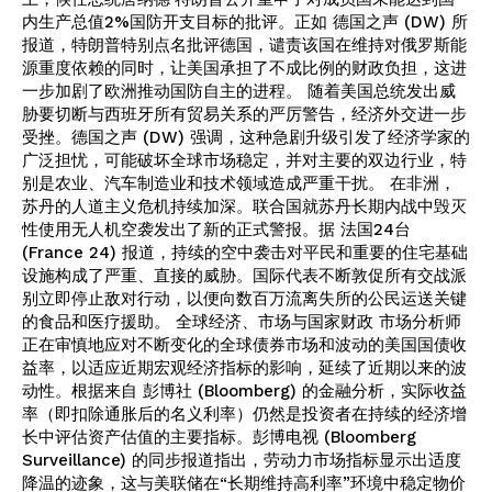
内生产总值2%国防开支目标的批评。正如 德国之声 (DW) 所
报道，特朗普特别点名批评德国，谴责该国在维持对俄罗斯能
源重度依赖的同时，让美国承担了不成比例的财政负担，这进
一步加剧了欧洲推动国防自主的进程。 随着美国总统发出威
胁要切断与西班牙所有贸易关系的严厉警告，经济外交进一步
受挫。德国之声 (DW) 强调，这种急剧升级引发了经济学家的
广泛担忧，可能破坏全球市场稳定，并对主要的双边行业，特
别是农业、汽车制造业和技术领域造成严重干扰。 在非洲，
苏丹的人道主义危机持续加深。联合国就苏丹长期内战中毁灭
性使用无人机空袭发出了新的正式警报。据 法国24台
(France 24) 报道，持续的空中袭击对平民和重要的住宅基础
设施构成了严重、直接的威胁。国际代表不断敦促所有交战派
别立即停止敌对行动，以便向数百万流离失所的公民运送关键
的食品和医疗援助。 全球经济、市场与国家财政 市场分析师
正在审慎地应对不断变化的全球债券市场和波动的美国国债收
益率，以适应近期宏观经济指标的影响，延续了近期以来的波
动性。根据来自 彭博社 (Bloomberg) 的金融分析，实际收益
率（即扣除通胀后的名义利率）仍然是投资者在持续的经济增
长中评估资产估值的主要指标。彭博电视 (Bloomberg
Surveillance) 的同步报道指出，劳动力市场指标显示出适度
降温的迹象，这与美联储在“长期维持高利率”环境中稳定物价