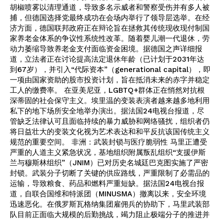
胡椒喷雾以清理通道，导致多名示威者和警察受伤并有多人被
捕，但德国选择党最终成功在会场内举行了领导层选举。在经
济方面，德国联邦政府正在辩论旨在拯救其传统现收现付制国
家养老金体系的争议性系统性改革。随着婴儿潮一代退休，劳
动力萎缩导致养老金支付面临资金困境。据德国之声详细报
道，立法者正在讨论提高法定退休年龄（已计划于2031年达
到67岁），并引入“代际资本”（generational capital），即
一项由国家资助的股市投资计划，旨在抵消未来的赤字并稳定
工人的缴费率。 在亚美尼亚，LGBTQ+群体正在悄然对抗根
深蒂固的社会保守主义。埃里温的变装表演者越来越多地利用
私下的地下场所安全地举办演出。据法国24电视台报道，尽
管缺乏法律认可且面临持续的暴力威胁和网络骚扰，组织者仍
将日益壮大的变装文化视为艺术表达和和平反抗该国传统主义
规范的重要空间。 非洲：武装封锁与医疗脆弱性 马里正遭受
严重的人道主义紧急状况，基地组织附属叛乱组织“支援伊斯
兰与穆斯林组织”（JNIM）已对历史名城廷巴克图实施了严密
封锁。武装分子切断了关键的供应路线，严重限制了必需品的
运输，导致粮食、药品和燃料严重短缺。据法国24电视台报
道，自联合国维和特派团（MINUSMA）撤离以来，安全环境
迅速恶化。在俄罗斯瓦格纳集团雇佣兵的协助下，马里武装部
队目前正面临大规模的后勤挑战，竭力阻止极端分子的推进并