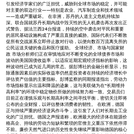
引发经济学家们的广泛担忧，威胁到全球市场的稳定，并可能
对主要的双边行业——特别是农业、汽车制造业和技术领域
——造成严重破坏。 在非洲，苏丹的人道主义危机持续加
深。联合国就苏丹长期内战中毁灭性的无人机袭击再次发出正
式警告。据法兰西24台报道，持续的空中袭击对平民和重要
的居民基础设施构成了严重且直接的威胁。国际代表们不断敦
促所有交战派系立即停止敌对行动，以便向数百万流离失所的
公民运送关键的食品和医疗援助。 全球经济、市场与国家财
政 市场分析师们正在审慎地应对不断变化的全球债券市场和
波动的美国国债收益率，以适应近期宏观经济指标的影响，这
种波动性已成为近几周的常态。据彭博社的金融分析显示，扣
除通胀因素后的实际收益率仍然是投资者在持续的经济增长中
评估资产估值的主要指标。彭博监察的同期报道指出，劳动力
市场指标显示出温和降温的迹象，这与美联储为在“长期维持
高利率”的环境中稳定物价所做的持续努力相一致。交易员们
目前正在谨慎乐观与长期高利率之间寻找平衡，密切关注即将
公布的企业财报，以评估整体消费者的韧性。 在欧洲，德国
正与持续严重的经济逆风作斗争，这引发了人们对长期去工业
化的广泛担忧。德国之声报道称，欧洲最大的经济体在能源价
格高企、持续的劳动力短缺和繁琐的官僚主义重压下依然停滞
不前。廉价天然气进口的历史性丧失继续严重影响德国的核心