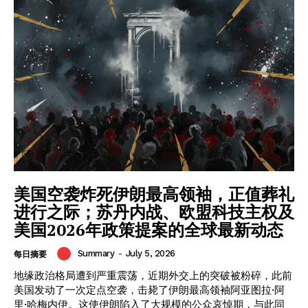
美国空袭炸死伊朗最高领袖，正值葬礼
进行之际；苏丹内战、欧盟科技主权及
美国2026年政策提案的全球最新动态
Summary
-
July 5, 2026
每日摘要
地缘政治格局遭到严重震荡，近期外交上的突破被粉碎，此前
美国发动了一次定点空袭，击毙了伊朗最高领袖阿亚图拉·阿
里·哈梅内伊。这使伊朗陷入了大规模的公众哀悼期，与此同