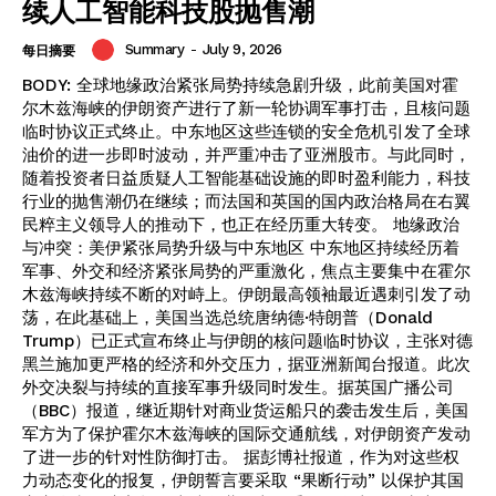
续人工智能科技股抛售潮
Summary
-
July 9, 2026
每日摘要
BODY: 全球地缘政治紧张局势持续急剧升级，此前美国对霍
尔木兹海峡的伊朗资产进行了新一轮协调军事打击，且核问题
临时协议正式终止。中东地区这些连锁的安全危机引发了全球
油价的进一步即时波动，并严重冲击了亚洲股市。与此同时，
随着投资者日益质疑人工智能基础设施的即时盈利能力，科技
行业的抛售潮仍在继续；而法国和英国的国内政治格局在右翼
民粹主义领导人的推动下，也正在经历重大转变。 地缘政治
与冲突：美伊紧张局势升级与中东地区 中东地区持续经历着
军事、外交和经济紧张局势的严重激化，焦点主要集中在霍尔
木兹海峡持续不断的对峙上。伊朗最高领袖最近遇刺引发了动
荡，在此基础上，美国当选总统唐纳德·特朗普（Donald
Trump）已正式宣布终止与伊朗的核问题临时协议，主张对德
黑兰施加更严格的经济和外交压力，据亚洲新闻台报道。此次
外交决裂与持续的直接军事升级同时发生。据英国广播公司
（BBC）报道，继近期针对商业货运船只的袭击发生后，美国
军方为了保护霍尔木兹海峡的国际交通航线，对伊朗资产发动
了进一步的针对性防御打击。 据彭博社报道，作为对这些权
力动态变化的报复，伊朗誓言要采取 “果断行动” 以保护其国