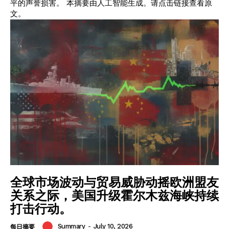
平的声誉损害。 本摘要由人工智能生成。请点击链接查看原
文。
全球市场波动与贸易威胁动摇欧洲盟友
关系之际，美国升级霍尔木兹海峡持续
打击行动。
Summary
-
July 10, 2026
每日摘要