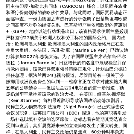
同主持印度-加勒比共同体（CARICOM）峰会，以巩固在农业
和医疗保健领域的战略伙伴关系。与此同时，国际贸易动态正
面临审查。一份由德国之声进行的分析强调了巴基斯坦与欧盟
之间高度不对称的经济关系。巴基斯坦严重依赖欧盟的普惠制
+（GSP+）地位以进行纺织品出口，该资格要求伊斯兰堡必须
严格遵守27项关于欧洲人权和劳工标准的国际公约。 国内政
治：欧洲与澳大利亚 欧洲和澳大利亚的国内政治格局正在发
生重大重组。在法国，马琳·勒庞（Marine Le Pen）已确认她
打算参加2027年总统大选。为了在国民联盟主席若尔当·巴尔
德拉（Jordan Bardella）日益增长的知名度中展现稳定并保
持党内团结，该党已将双重领导策略正规化，计划由巴尔德拉
担任总理，据法兰西24电视台报道。尽管目前有一项关于涉
嫌挪用欧洲议会资金的审判——检察官正在寻求对他实施为期
五年的公职禁令——但据法兰西24电视台的进一步报道，勒
庞仍然牢牢掌控着该党的政治大权。 在英国，继基尔·斯塔默
（Keir Starmer）首相最近辞职导致该国政治动荡加剧后，
民粹主义人物奈杰尔·法拉奇（Nigel Farage）已正式辞去议
会议员职务。据英国广播公司（BBC）报道，他的离职将引发
一场补选以填补空缺的选区席位，这标志着在近期其竞选资金
受到审查后，其所属党派未来的立法策略发生了重大转变。同
样，在澳大利亚，民粹主义政治仍是焦点，60分钟时事杂志