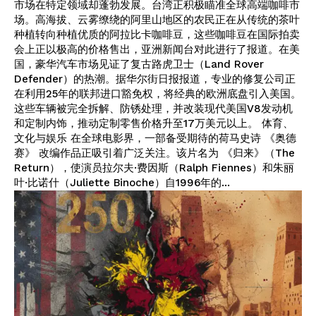
市场在特定领域却蓬勃发展。台湾正积极瞄准全球高端咖啡市
场。高海拔、云雾缭绕的阿里山地区的农民正在从传统的茶叶
种植转向种植优质的阿拉比卡咖啡豆，这些咖啡豆在国际拍卖
会上正以极高的价格售出，亚洲新闻台对此进行了报道。在美
国，豪华汽车市场见证了复古路虎卫士（Land Rover
Defender）的热潮。据华尔街日报报道，专业的修复公司正
在利用25年的联邦进口豁免权，将经典的欧洲底盘引入美国。
这些车辆被完全拆解、防锈处理，并改装现代美国V8发动机
和定制内饰，推动定制零售价格升至17万美元以上。 体育、
文化与娱乐 在全球电影界，一部备受期待的荷马史诗 《奥德
赛》 改编作品正吸引着广泛关注。该片名为 《归来》（The
Return），使演员拉尔夫·费因斯（Ralph Fiennes）和朱丽
叶·比诺什（Juliette Binoche）自1996年的...