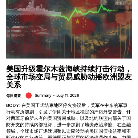
美国升级霍尔木兹海峡持续打击行动，
全球市场变局与贸易威胁动摇欧洲盟友
关系
Summary
-
July 11, 2026
每日摘要
BODY: 在美国正式结束地区停火协议后，美军在中东的军事
行动有所加剧，引发了伊朗关于地区稳定的严厉外交警告。针
对西班牙前所未有的美国贸易威胁，以及北约联盟内部关于国
防开支的持续内部批评，进一步加剧了地缘政治摩擦。在金融
领域，全球市场正迅速调整以适应波动的美国国债收益率和不
断变化的央行政策，而德国正与深层的经济停滞作斗争，中国