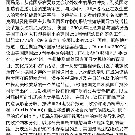
而易见，从德国极右翼政党会议外发生的暴力冲突，到英国对
竞选资金透明度的重新审查。与此同时，非洲各地正在发生重
大的安全和健康紧急事件，以伊斯兰主义者封锁历史名城廷巴
克图以及刚果民主共和国因医疗物资系统性短缺而导致埃博拉
疫情难以控制尤为突出。 美国：250周年纪念筹备与国内分裂
美国正在扩大其即将到来的建国250周年纪念日的筹备工作，
以纪念1776年《独立宣言》签署以来的250年历程。据彭博社
报道，在近期宣布的国家纪念提案基础上，“America250”倡
议由美国建国250周年委员会组织，正在协调联邦和地方委员
会，在全美50个州、各领地及部落国家开展大规模的教育项
目、文化展览和游行活动。这一历史性里程碑也引发了地缘政
治评估；德国之声的一篇报道指出，此次纪念活动正成为评估
跨大西洋联盟稳定性、潜在关税调整以及在日益多极化的世界
中长期美欧关系的一个关键节点。正如德国之声和英国广播公
司所指出的，后勤机构已经在协调广泛的公共安全措施，以应
对届时可能出现的庞大平民人流。 在国内，该国正面临严峻
的意识形态分歧。据法国24电视台报道，政治评论员柯蒂斯·
杨（Curtis Young）最近将当前的社会政治气候描述为“镜子
里的艰难时刻”，强调该国必须正视系统性的种族差异和激烈
的政治两极分化，以弥合美国民主理想与当代现实之间的差
距。反映这种意识形态根深蒂固的是，美国最高法院继续发布