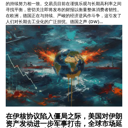
的持续努力相一致。交易员目前在谨慎乐观与长期高利率之间
寻找平衡，密切关注即将发布的财报以衡量整体消费者韧性。
在欧洲，德国正在与持续、严峻的经济逆风作斗争，这引发了
人们对长期去工业化的广泛担忧。德国之声 (DW)...
在伊核协议陷入僵局之际，美国对伊朗
资产发动进一步军事打击，全球市场延