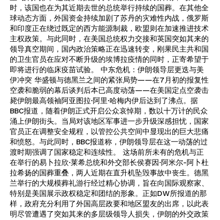
时，该国也在为其近期去世的总统举行持续的国葬。在其他全
球动态方面，外国资金持续加剧了苏丹的灾难性内战，俄罗斯
和印度正在绕过既定的西方能源制裁，欧盟则在加速推进技术
主权政策。与此同时，在美国总统权力交接和英国突如其来的
领导真空期间，国内政治策略正在迅速转变，刚果民主共和国
的卫生官员在应对不断升级的埃博拉疫情的同时，正寄希望于
即将进行的临床疫苗试验。 中东危机：伊朗领导层更迭与美
伊冲突 华盛顿与德黑兰之间的紧张局势——在7月初的报复性
空袭和脆弱的幕后谈判后本已高度动荡——在美国定点空袭击
毙伊朗最高领袖阿亚图拉·阿里·哈梅内伊后达到了沸点。据
BBC报道，随着伊朗正式开启公众哀悼期，数以十万计的民众
涌上伊朗街头。当局对该地区军事进一步升级深感担忧，国家
官员正在调整安全规程，以管控公共空间中显现出的巨大悲痛
和愤怒。与此同时，BBC报道称，伊朗领导层在这一动荡的过
渡时期强调了国家稳定和连续性。 这场前所未有的危机与正
在举行的易卜拉欣·莱希总统和外交部长侯赛因·阿米尔-阿卜杜
拉希扬的国葬重叠，两人近期在直升机坠毁事故中丧生。德黑
兰举行的大规模葬礼游行经过精心协调，旨在向国际观察家、
特别是美国展示政权稳定和团结的形象。正如DW所报道的那
样，政府充分利用了外国高层政要和地区盟友的出席，以此表
明尽管遭遇了突如其来的多层级领导人损失，伊朗的外交政策