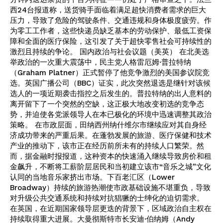
西24台报道称，送货骑手面临着满足超快消费者需求的巨大
压力，导致了危险的驾驶条件、交通违规和身体极度疲劳。作
为零工工作者，这些快递员缺乏基本的劳动保护、最低工资保
障和全面的医疗保险，这引发了关于超快零售社会可持续性的
激烈且持续的争论。 国内政治与社会议题（美英） 在北美选
举政治的一次重大震荡中，民主党人格雷厄姆·普拉特纳
（Graham Platner）正式暂停了他竞争激烈的美国参议院竞
选。英国广播公司（BBC）证实，此次突然退选是继针对该候
选人的一项近期袭击指控之后发生的。普拉特纳的出人意料的
离开留下了一个突然的空缺，这正极大地改变初选的竞争态
势，并迫使各党派领导人在本已极化的环境中迅速调整其政治
策略。 在市政层面，田纳西州纳什维尔市继续应对其自身经
济成功带来的严重后果。在蓬勃发展的旅游、医疗保健和技术
产业的推动下，该市正在经历前所未有的持续人口繁荣。然
而，据金融时报报道，这种资本的快速涌入继续导致房价和租
金飙升，不断将工薪阶层居民和当初建立该市“音乐之城”文化
认同的当地音乐家挤出市场。下百老汇区（Lower
Broadway）持续的旅游热潮使市政基础设施不堪重负，导致
对升级公共交通系统和持续对抗猖獗的士绅化的迫切需求。
在英国，在近期国家领导层更迭的背景下，区域政治自主权在
持续取得重大进展。大曼彻斯特市长安迪·伯纳姆（Andy