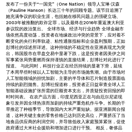
发布了一份关于“一国党”（One Nation）领导人宝琳·汉森
（Pauline Hanson）长达三十年的回顾专题。该节目追溯了
她充满争议的职业生涯，包括她在移民问题上的强硬立场、
2003年被推翻的欺诈定罪，以及最终在2016年重返澳大利亚
参议院的政治复出。 全球市场、经济与行业趋势 全球金融市
场依然高度动荡，投资者在地缘政治冲突的背景下，应对着不
断变化的央行利率轨迹、粘性通胀指标和企业盈利预期，正如
彭博社的综述所详述。这种持续的不稳定性在亚洲表现尤为突
出，韩国股市在早盘交易中显著下跌，这是投资者因美伊之间
军事紧张局势重燃而保持谨慎的直接结果，彭博社对此进行了
报道。 与此同时，科技行业正在经历持续的显著下滑，延续
了本周早些时候以人工智能为主导的市场抛售潮。由于市场对
人工智能领域的担忧加剧，主要的半导体和芯片制造股票面临
持续的剧烈抛售。彭博社报道称，投资者正日益审查全球人工
智能基础设施扩张所需的巨额资本支出，并质疑投资回报的即
时时间表。 在农产品方面，印度尼西亚正在与由厄尔尼诺现
象引发并因全球热浪而加剧的持续严重危机作斗争。长期的干
旱推迟了种植季节，导致国内大米严重短缺。据亚洲新闻台报
道，这种关键主食的零售价格已达到历史高位，严重挤压了当
地食品供应商的利润空间，并导致低收入家庭预算紧张，促使
政府通过大米社会援助和增加进口进行干预。 相反，奢侈品