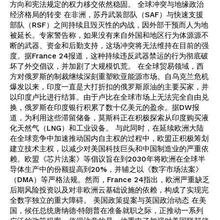
方向和宪法规定的权力移交依然稳固。 全球冲突与地缘政治
经济格局的转变 在非洲，苏丹武装部队（SAF）与快速支援
部队（RSF）之间持续且毁灭性的内战，因外部干预而人为地
被延长。专家警告称，如果没有来自外国和地区行为体源源不
断的武器、资金和后勤支持，这场冲突将无法维持在目前的强
度。据France 24报道，这种持续违反武器禁运的行为彻底破
坏了外交倡议，并加剧了大规模饥荒。 在全球贸易领域，西
方对俄罗斯的制裁继续深刻重塑欧亚能源市场。自乌克兰危机
爆发以来，印度一直是大打折扣的俄罗斯原油的主要买家，并
以印度卢比进行结算。由于卢比在全球市场上无法完全自由兑
换，俄罗斯在印度银行积累了数十亿美元的盈余。据DW报
道，为利用这些滞留储备，莫斯科正在积极探索从印度购买液
化天然气（LNG）和工业设备。 与此同时，在延续欧洲大陆
在全球竞争中加速推动国内自主权的过程中，欧盟正积极筹划
建立技术主权，以减少对美国科技巨头和中国制造业的严重依
赖。欧盟《芯片法案》等倡议旨在到2030年将欧洲在全球半
导体生产中的份额提高到20%，并辅之以《数字市场法案》
（DMA）等严格法规。然而，France 24指出，欧洲严重缺乏
后期风险投资以及对非欧洲云基础设施的依赖，构成了实现完
全数字独立的重大障碍。 美国政策提案与英国政治动态 在美
国，候任总统唐纳德·特朗普在准备就职之际，正推动一系列