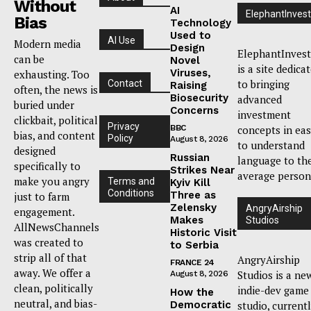
Without
AI
ElephantInvest
Bias
Technology
Used to
AI Use
Modern media
Design
ElephantInvest
can be
Novel
is a site dedica
Viruses,
exhausting. Too
to bringing
Contact
Raising
often, the news is
Biosecurity
advanced
buried under
Concerns
investment
clickbait, political
Privacy
BBC
concepts in ea
bias, and content
Policy
August 8, 2026
to understand
designed
Russian
language to th
specifically to
Strikes Near
average person
make you angry
Terms and
Kyiv Kill
Conditions
Three as
just to farm
Zelensky
AngryAirship
engagement.
Makes
Studios
AllNewsChannels
Historic Visit
was created to
to Serbia
strip all of that
AngryAirship
FRANCE 24
away. We offer a
Studios is a ne
August 8, 2026
clean, politically
indie-dev game
How the
neutral, and bias-
Democratic
studio, current