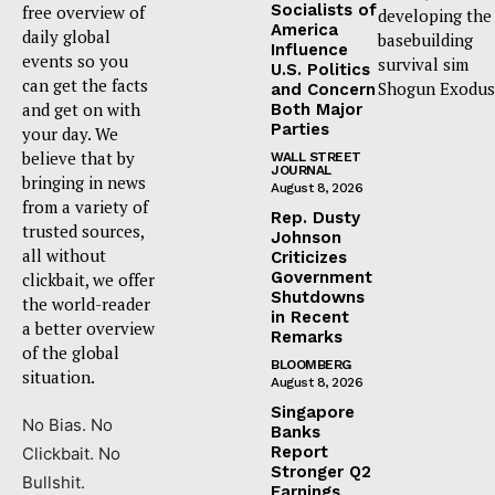
Socialists of
free overview of
developing the
America
daily global
basebuilding
Influence
events so you
survival sim
U.S. Politics
can get the facts
Shogun Exodus
and Concern
and get on with
Both Major
Parties
your day. We
believe that by
WALL STREET
JOURNAL
bringing in news
August 8, 2026
from a variety of
Rep. Dusty
trusted sources,
Johnson
all without
Criticizes
Government
clickbait, we offer
Shutdowns
the world-reader
in Recent
a better overview
Remarks
of the global
BLOOMBERG
situation.
August 8, 2026
Singapore
No Bias. No
Banks
Report
Clickbait. No
Stronger Q2
Bullshit.
Earnings