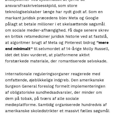
ansvarsfraskrivelsesskjold, som store
teknologiselskaber længe har nydt godt af. Som en
markant juridisk præcedens blev Meta og Google
pålagt at betale millioner i et skelsættende søgsmål
om sociale medier-afhængighed. Få dage senere skrev
en britisk retsmediciner juridisk historie ved at fastslå,
at algoritmer brugt af Meta og Pinterest bidrog
“mere
end minimalt”
til selvmordet af 14-årige Molly Russell,
idet det blev vurderet, at platformene aktivt
forstærkede materiale, der romantiserede selvskade.
Internationale reguleringsorganer reagerede med
omfattende, øjeblikkelige indgreb. Den amerikanske
Surgeon General foreslog formelt implementeringen
af obligatoriske sundhedsadvarsler, der minder om
dem på tobak, på tværs af alle sociale
medieplatforme. Samtidig organiserede hundredvis af
amerikanske skoledistrikter et massivt fælles søgsmål