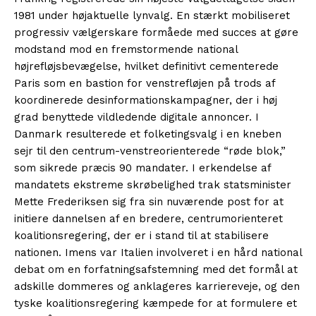
1981 under højaktuelle lynvalg. En stærkt mobiliseret
progressiv vælgerskare formåede med succes at gøre
modstand mod en fremstormende national
højrefløjsbevægelse, hvilket definitivt cementerede
Paris som en bastion for venstrefløjen på trods af
koordinerede desinformationskampagner, der i høj
grad benyttede vildledende digitale annoncer. I
Danmark resulterede et folketingsvalg i en kneben
sejr til den centrum-venstreorienterede “røde blok,”
som sikrede præcis 90 mandater. I erkendelse af
mandatets ekstreme skrøbelighed trak statsminister
Mette Frederiksen sig fra sin nuværende post for at
initiere dannelsen af en bredere, centrumorienteret
koalitionsregering, der er i stand til at stabilisere
nationen. Imens var Italien involveret i en hård national
debat om en forfatningsafstemning med det formål at
adskille dommeres og anklageres karriereveje, og den
tyske koalitionsregering kæmpede for at formulere et