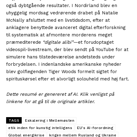
også dybtgående resultater. I Nordirland blev en
uhyggelig mordsag vedrørende drabet på Natalie
McNally afsluttet med en livstidsdom, efter at
anklagere benyttede avanceret digital efterforskning
til systematisk at afmontere morderens meget
præmediterede
“digitale alibi”
—et forudoptaget
videospil-livestream, der blev sendt på YouTube for at
simulere hans tilstedeværelse andetsteds under
forbrydelsen. I indenlandske amerikanske nyheder
blev golflegenden Tiger Woods formelt sigtet for
spirituskørsel efter et alvorligt solouheld med høj fart.
Dette resumé er genereret af AI. Klik venligst på
linkene for at gå til de originale artikler.
TAGS
Eskalering i Mellemøsten
etik inden for kunstig intelligens
EU's AI-forordning
Global energikrise
krigen mellem Rusland og Ukraine