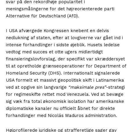
svar på den rekordhøje popularitet i
meningsmålingerne for det højreorienterede parti
Alternative für Deutschland (AfD).
I USA afværgede Kongressen knebent en delvis
nedlukning af staten, efter at lovgiverne var gået ind i
intense forhandlinger i sidste øjeblik. Husets ledelse
vedtog med succes et otte ugers midlertidigt
finansieringslovforslag, der specifikt var skræddersyet
til at opretholde grænseoperationer for Department of
Homeland Security (DHS). Internationalt signalerede
USA formelt et massivt geopolitisk skift i Latinamerika
ved at opgive sin langvarige
“maksimale pres”
-strategi
for regimeskifte rettet mod Venezuela. Ved at bevæge
sig væk fra total økonomisk isolation har amerikanske
diplomatiske kanaler nu officielt åbnet for direkte
forhandlinger med Nicolás Maduros administration.
Højprofilerede juridiske og strafferetlige sager gav