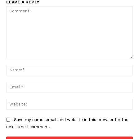
LEAVE A REPLY
Comment:
Na
Ema
Web
Save my name, email, and website in this browser for the
next time I comment.