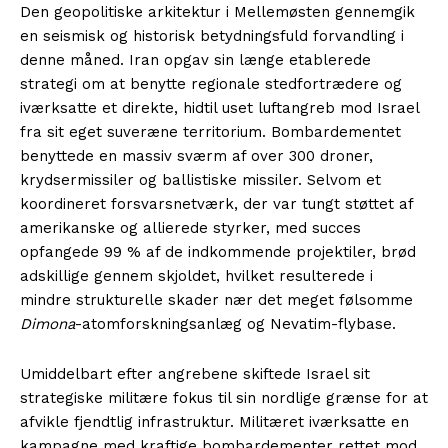
Den geopolitiske arkitektur i Mellemøsten gennemgik
en seismisk og historisk betydningsfuld forvandling i
denne måned. Iran opgav sin længe etablerede
strategi om at benytte regionale stedfortrædere og
iværksatte et direkte, hidtil uset luftangreb mod Israel
fra sit eget suveræne territorium. Bombardementet
benyttede en massiv sværm af over 300 droner,
krydsermissiler og ballistiske missiler. Selvom et
koordineret forsvarsnetværk, der var tungt støttet af
amerikanske og allierede styrker, med succes
opfangede 99 % af de indkommende projektiler, brød
adskillige gennem skjoldet, hvilket resulterede i
mindre strukturelle skader nær det meget følsomme
Dimona
-atomforskningsanlæg og Nevatim-flybase.
Umiddelbart efter angrebene skiftede Israel sit
strategiske militære fokus til sin nordlige grænse for at
afvikle fjendtlig infrastruktur. Militæret iværksatte en
kampagne med kraftige bombardementer rettet mod