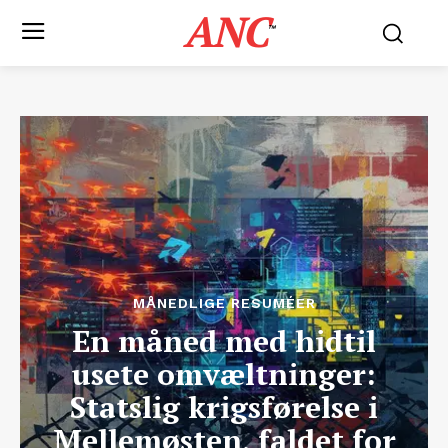
ANC
™
MÅNEDLIGE RESUMÉER
En måned med hidtil
usete omvæltninger:
Statslig krigsførelse i
Mellemøsten, faldet for