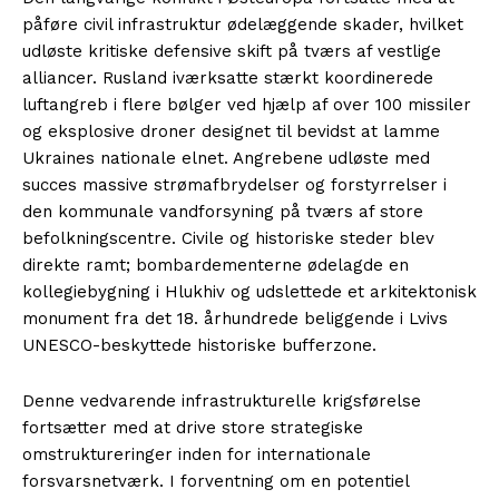
påføre civil infrastruktur ødelæggende skader, hvilket
udløste kritiske defensive skift på tværs af vestlige
alliancer. Rusland iværksatte stærkt koordinerede
luftangreb i flere bølger ved hjælp af over 100 missiler
og eksplosive droner designet til bevidst at lamme
Ukraines nationale elnet. Angrebene udløste med
succes massive strømafbrydelser og forstyrrelser i
den kommunale vandforsyning på tværs af store
befolkningscentre. Civile og historiske steder blev
direkte ramt; bombardementerne ødelagde en
kollegiebygning i Hlukhiv og udslettede et arkitektonisk
monument fra det 18. århundrede beliggende i Lvivs
UNESCO-beskyttede historiske bufferzone.
Denne vedvarende infrastrukturelle krigsførelse
fortsætter med at drive store strategiske
omstruktureringer inden for internationale
forsvarsnetværk. I forventning om en potentiel