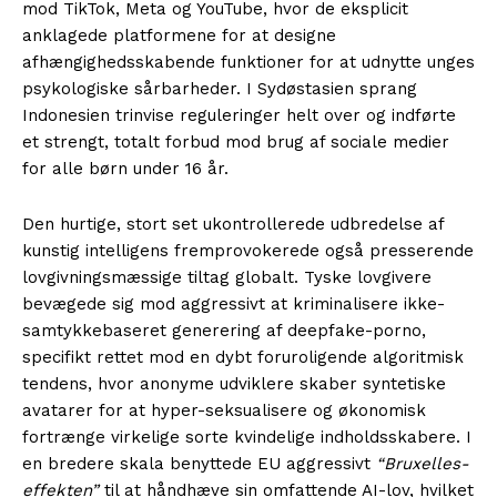
mod TikTok, Meta og YouTube, hvor de eksplicit
anklagede platformene for at designe
afhængighedsskabende funktioner for at udnytte unges
psykologiske sårbarheder. I Sydøstasien sprang
Indonesien trinvise reguleringer helt over og indførte
et strengt, totalt forbud mod brug af sociale medier
for alle børn under 16 år.
Den hurtige, stort set ukontrollerede udbredelse af
kunstig intelligens fremprovokerede også presserende
lovgivningsmæssige tiltag globalt. Tyske lovgivere
bevægede sig mod aggressivt at kriminalisere ikke-
samtykkebaseret generering af deepfake-porno,
specifikt rettet mod en dybt foruroligende algoritmisk
tendens, hvor anonyme udviklere skaber syntetiske
avatarer for at hyper-seksualisere og økonomisk
fortrænge virkelige sorte kvindelige indholdsskabere. I
en bredere skala benyttede EU aggressivt
“Bruxelles-
effekten”
til at håndhæve sin omfattende AI-lov, hvilket