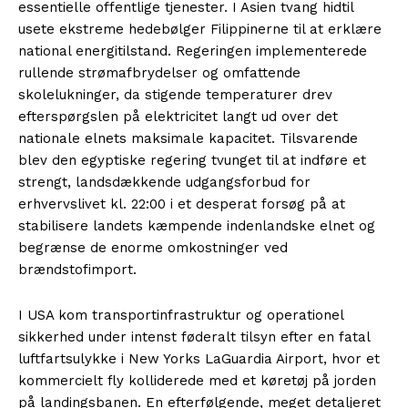
essentielle offentlige tjenester. I Asien tvang hidtil
usete ekstreme hedebølger Filippinerne til at erklære
national energitilstand. Regeringen implementerede
rullende strømafbrydelser og omfattende
skolelukninger, da stigende temperaturer drev
efterspørgslen på elektricitet langt ud over det
nationale elnets maksimale kapacitet. Tilsvarende
blev den egyptiske regering tvunget til at indføre et
strengt, landsdækkende udgangsforbud for
erhvervslivet kl. 22:00 i et desperat forsøg på at
stabilisere landets kæmpende indenlandske elnet og
begrænse de enorme omkostninger ved
brændstofimport.
I USA kom transportinfrastruktur og operationel
sikkerhed under intenst føderalt tilsyn efter en fatal
luftfartsulykke i New Yorks LaGuardia Airport, hvor et
kommercielt fly kolliderede med et køretøj på jorden
på landingsbanen. En efterfølgende, meget detaljeret