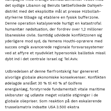
det sydlige Libanon og Beiruts tætbefolkede Dahiyeh-
distrikt med det eksplicitte mål at presse Hizbollah-
styrkerne tilbage og etablere en fysisk bufferzone.
Denne operation katalyserede hurtigt en katastrofal
humanitær nødsituation, der fordrev over 1,2 millioner
libanesiske civile. Samtidig udvidede konfliktzonen sig
yderligere mod syd, da Yemens Houthi-oprørere med
succes omgik avancerede regionale forsvarssystemer
ved at affyre et nyudviklet hypersonisk ballistisk missil
dybt ind i det centrale Israel og Tel Aviv.
Udbredelsen af denne flerfrontskrig har genereret
alvorlige globale økonomiske konsekvenser. Konflikten
ødelagde anslået 30 % til 40 % af Golfens
energianlæg, forstyrrede fundamentalt vitale maritime
skibsruter og udløste meget volatile stigninger i de
globale oliepriser. Som reaktion på den eskalerende
trusselsmatrix indsatte USA 3.500 ekstra