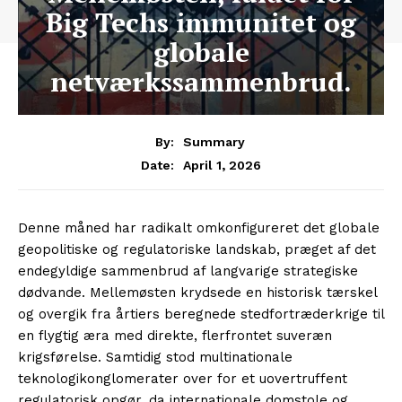
Big Techs immunitet og
globale
netværkssammenbrud.
By:
Summary
April 1, 2026
Date:
Denne måned har radikalt omkonfigureret det globale
geopolitiske og regulatoriske landskab, præget af det
endegyldige sammenbrud af langvarige strategiske
dødvande. Mellemøsten krydsede en historisk tærskel
og overgik fra årtiers beregnede stedfortræderkrige til
en flygtig æra med direkte, flerfrontet suveræn
krigsførelse. Samtidig stod multinationale
teknologikonglomerater over for et uovertruffent
regulatorisk opgør, da internationale domstole og