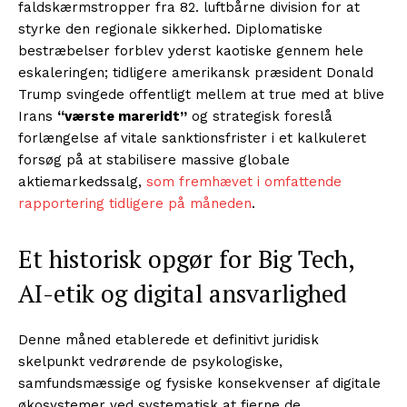
faldskærmstropper fra 82. luftbårne division for at
styrke den regionale sikkerhed. Diplomatiske
bestræbelser forblev yderst kaotiske gennem hele
eskaleringen; tidligere amerikansk præsident Donald
Trump svingede offentligt mellem at true med at blive
Irans
“værste mareridt”
og strategisk foreslå
forlængelse af vitale sanktionsfrister i et kalkuleret
forsøg på at stabilisere massive globale
aktiemarkedssalg,
som fremhævet i omfattende
rapportering tidligere på måneden
.
Et historisk opgør for Big Tech,
AI-etik og digital ansvarlighed
Denne måned etablerede et definitivt juridisk
skelpunkt vedrørende de psykologiske,
samfundsmæssige og fysiske konsekvenser af digitale
økosystemer ved systematisk at fjerne de