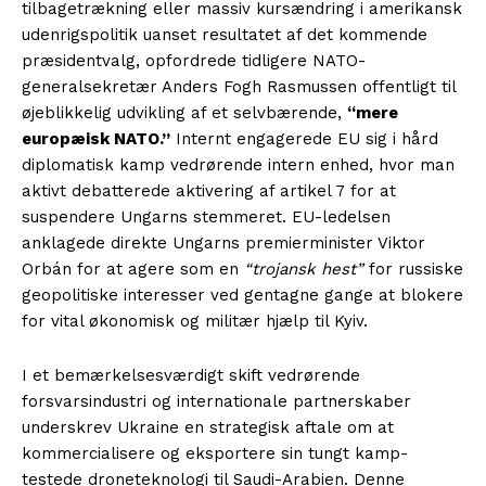
tilbagetrækning eller massiv kursændring i amerikansk
udenrigspolitik uanset resultatet af det kommende
præsidentvalg, opfordrede tidligere NATO-
generalsekretær Anders Fogh Rasmussen offentligt til
øjeblikkelig udvikling af et selvbærende,
“mere
europæisk NATO.”
Internt engagerede EU sig i hård
diplomatisk kamp vedrørende intern enhed, hvor man
aktivt debatterede aktivering af artikel 7 for at
suspendere Ungarns stemmeret. EU-ledelsen
anklagede direkte Ungarns premierminister Viktor
Orbán for at agere som en
“trojansk hest”
for russiske
geopolitiske interesser ved gentagne gange at blokere
for vital økonomisk og militær hjælp til Kyiv.
I et bemærkelsesværdigt skift vedrørende
forsvarsindustri og internationale partnerskaber
underskrev Ukraine en strategisk aftale om at
kommercialisere og eksportere sin tungt kamp-
testede droneteknologi til Saudi-Arabien. Denne