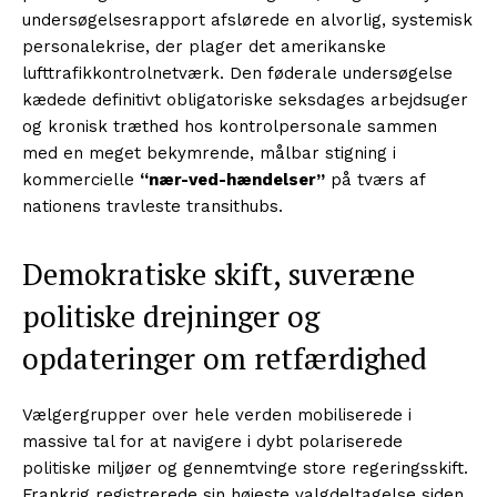
undersøgelsesrapport afslørede en alvorlig, systemisk
personalekrise, der plager det amerikanske
lufttrafikkontrolnetværk. Den føderale undersøgelse
kædede definitivt obligatoriske seksdages arbejdsuger
og kronisk træthed hos kontrolpersonale sammen
med en meget bekymrende, målbar stigning i
kommercielle
“nær-ved-hændelser”
på tværs af
nationens travleste transithubs.
Demokratiske skift, suveræne
politiske drejninger og
opdateringer om retfærdighed
Vælgergrupper over hele verden mobiliserede i
massive tal for at navigere i dybt polariserede
politiske miljøer og gennemtvinge store regeringsskift.
Frankrig registrerede sin højeste valgdeltagelse siden