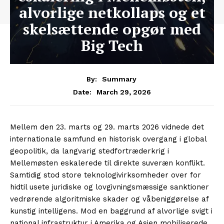
alvorlige netkollaps og et
skelsættende opgør med
Big Tech
By:
Summary
March 29, 2026
Date:
Mellem den 23. marts og 29. marts 2026 vidnede det
internationale samfund en historisk overgang i global
geopolitik, da langvarig stedfortræderkrig i
Mellemøsten eskalerede til direkte suveræn konflikt.
Samtidig stod store teknologivirksomheder over for
hidtil usete juridiske og lovgivningsmæssige sanktioner
vedrørende algoritmiske skader og våbeniggørelse af
kunstig intelligens. Mod en baggrund af alvorlige svigt i
national infrastruktur i Amerika og Asien mobiliserede