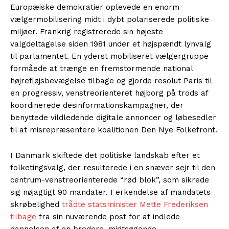
Europæiske demokratier oplevede en enorm
vælgermobilisering midt i dybt polariserede politiske
miljøer. Frankrig registrerede sin højeste
valgdeltagelse siden 1981 under et højspændt lynvalg
til parlamentet. En yderst mobiliseret vælgergruppe
formåede at trænge en fremstormende national
højrefløjsbevægelse tilbage og gjorde resolut Paris til
en progressiv, venstreorienteret højborg på trods af
koordinerede desinformationskampagner, der
benyttede vildledende digitale annoncer og løbesedler
til at misrepræsentere koalitionen Den Nye Folkefront.
I Danmark skiftede det politiske landskab efter et
folketingsvalg, der resulterede i en snæver sejr til den
centrum-venstreorienterede “rød blok”, som sikrede
sig nøjagtigt 90 mandater. I erkendelse af mandatets
skrøbelighed
trådte statsminister Mette Frederiksen
tilbage
fra sin nuværende post for at indlede
dannelsen af en bredere, midtsøgende