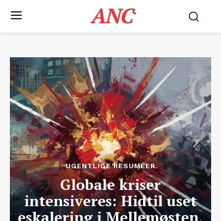
ANC
™
UGENTLIGE RESUMÉER
Globale kriser
intensiveres: Hidtil uset
eskalering i Mellemøsten,