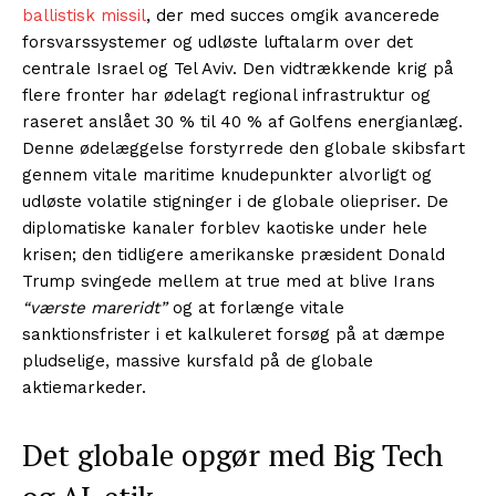
ballistisk missil
, der med succes omgik avancerede
forsvarssystemer og udløste luftalarm over det
centrale Israel og Tel Aviv. Den vidtrækkende krig på
flere fronter har ødelagt regional infrastruktur og
raseret anslået 30 % til 40 % af Golfens energianlæg.
Denne ødelæggelse forstyrrede den globale skibsfart
gennem vitale maritime knudepunkter alvorligt og
udløste volatile stigninger i de globale oliepriser. De
diplomatiske kanaler forblev kaotiske under hele
krisen; den tidligere amerikanske præsident Donald
Trump svingede mellem at true med at blive Irans
“værste mareridt”
og at forlænge vitale
sanktionsfrister i et kalkuleret forsøg på at dæmpe
pludselige, massive kursfald på de globale
aktiemarkeder.
Det globale opgør med Big Tech