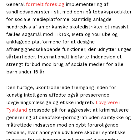
General
formelt foreslog
implementering af
sundhedsadvarsler i stil med dem på tobaksprodukter
for sociale medieplatforme. Samtidig anlagde
hundredvis af amerikanske skoledistrikter et massivt
fælles søgsmål mod TikTok, Meta og YouTube og
anklagede platformene for at designe
afhængighedsskabende funktioner, der udnytter unges
sårbarheder. Internationalt indførte Indonesien et
strengt forbud mod brug af sociale medier for alle
børn under 16 år.
Den hurtige, ukontrollerede fremgang inden for
kunstig intelligens affødte også presserende
lovgivningsmæssige og etiske indgreb.
Lovgivere i
Tyskland
pressede på for aggressivt at kriminalisere
generering af deepfake-pornografi uden samtykke og
målrettede indsatsen mod en dybt foruroligende
tendens, hvor anonyme udviklere skaber syntetiske
avatarer for at hyperseksualisere og økonomisk