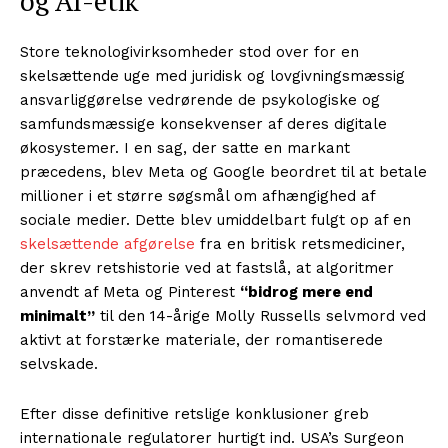
og AI-etik
Store teknologivirksomheder stod over for en
skelsættende uge med juridisk og lovgivningsmæssig
ansvarliggørelse vedrørende de psykologiske og
samfundsmæssige konsekvenser af deres digitale
økosystemer. I en sag, der satte en markant
præcedens, blev Meta og Google beordret til at betale
millioner i et større søgsmål om afhængighed af
sociale medier. Dette blev umiddelbart fulgt op af en
skelsættende afgørelse
fra en britisk retsmediciner,
der skrev retshistorie ved at fastslå, at algoritmer
anvendt af Meta og Pinterest
“bidrog mere end
minimalt”
til den 14-årige Molly Russells selvmord ved
aktivt at forstærke materiale, der romantiserede
selvskade.
Efter disse definitive retslige konklusioner greb
internationale regulatorer hurtigt ind. USA’s Surgeon