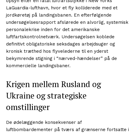
opsyn efter en fatal luftfartsulykke i New Yorks
LaGuardia-lufthavn, hvor et fly kolliderede med et
jordkøretøj på landingsbanen. En efterfølgende
undersøgelsesrapport afslørede en alvorlig, systemisk
personalekrise inden for det amerikanske
luftfartskontrolnetværk. Undersøgelsen koblede
definitivt obligatoriske seksdages arbejdsuger og
kronisk træthed hos flyvelederne til en yderst
bekymrende stigning i “nærved-hændelser” på de
kommercielle landingsbaner.
Krigen mellem Rusland og
Ukraine og strategiske
omstillinger
De ødelæggende konsekvenser af
luftbombardementer på tværs af grænserne fortsatte i