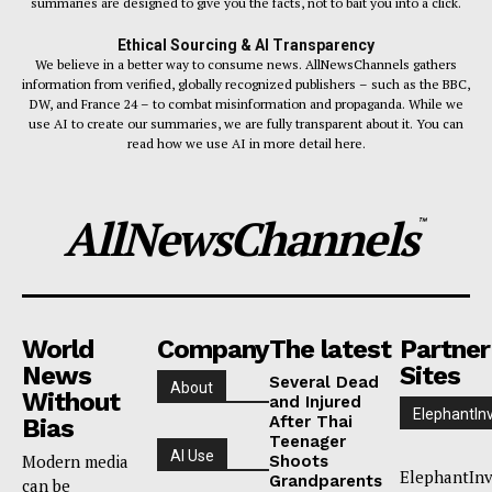
summaries are designed to give you the facts, not to bait you into a click.
Ethical Sourcing & AI Transparency
We believe in a better way to consume news. AllNewsChannels gathers
information from verified, globally recognized publishers – such as the BBC,
DW, and France 24 – to combat misinformation and propaganda. While we
use AI to create our summaries, we are fully transparent about it. You can
read how we use AI in more detail here.
AllNewsChannels
™
World
Company
The latest
Partner
News
Sites
Several Dead
About
Without
and Injured
ElephantIn
After Thai
Bias
Teenager
AI Use
Modern media
Shoots
ElephantInv
Grandparents
can be