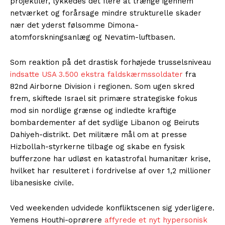
projektiler, lykkedes det flere at trænge igennem
netværket og forårsage mindre strukturelle skader
nær det yderst følsomme Dimona-
atomforskningsanlæg og Nevatim-luftbasen.
Som reaktion på det drastisk forhøjede trusselsniveau
indsatte USA 3.500 ekstra faldskærmssoldater
fra
82nd Airborne Division i regionen. Som ugen skred
frem, skiftede Israel sit primære strategiske fokus
mod sin nordlige grænse og indledte kraftige
bombardementer af det sydlige Libanon og Beiruts
Dahiyeh-distrikt. Det militære mål om at presse
Hizbollah-styrkerne tilbage og skabe en fysisk
bufferzone har udløst en katastrofal humanitær krise,
hvilket har resulteret i fordrivelse af over 1,2 millioner
libanesiske civile.
Ved weekenden udvidede konfliktscenen sig yderligere.
Yemens Houthi-oprørere
affyrede et nyt hypersonisk