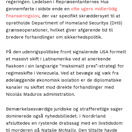
regeringen. Ledelsen i Repræsentanternes Hus
gennemførte i sidste ende en
otte ugers midlertidig
finansieringslov
, der var specifikt skræddersyet til at
opretholde Department of Homeland Securitys (DHS)
grænseoperationer, hvilket giver afgørende tid til
bredere forhandlinger om sikkerhedspolitik.
På den udenrigspolitiske front signalerede USA formelt
et massivt skift i Latinamerika ved at anerkende
fiaskoen i sin langvarige “maksimalt pres”-strategi for
regimeskifte i Venezuela. Ved at bevæge sig væk fra
ødelæggende økonomisk isolation er de diplomatiske
kanaler nu skiftet mod direkte forhandlinger med
Nicolás Maduros administration.
Bemærkelsesværdige juridiske og strafferetlige sager
dominerede også nyhedsbilledet. I Nordirland
afsluttedes en rystende drabssag med en livstidsdom
til morderen på Natalie McNally. Den tiltalte havde