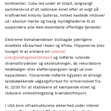
kontinenter. Cuba led under et totalt, langvarigt
sammenbrud af sit nationale elnet efter et svigt på
kraftværket Antonio Guiteras, hvilket kastede millioner
ud i absolut mørke og tvang myndighederne til at
suspendere alle ikke-essentielle offentlige tjenester.
Ekstreme klimahændelser blotlagde yderligere
elnettets sårbarhed i Asien og Afrika. Filippinerne blev
tvunget til at erklære en
national
energiundtagelsestilstand
og indførte rullende
strømafbrydelser og skolelukninger, da rekordstore
hedebølger drev elefterspørgslen langt ud over
kapaciteten. Tilsvarende indførte Egypten et strengt
landsdækkende udgangsforbud for erhvervslivet fra
kl. 22:00 for at stabilisere sit kæmpende elnet og
reducere omkostningstung brændstofimport.
I USA kom infrastrukturens sikkerhed under intenst