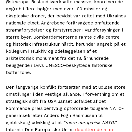
Østeuropa. Rusland iværksatte massive, koordinerede
angreb i flere bølger med over 100 missiler og
eksplosive droner, der bevidst var rettet mod Ukraines
nationale elnet. Angrebene forårsagede omfattende
strømafbrydelser og forstyrrelser i vandforsyningen i
større byer. Bombardementerne ramte civile centre
og historisk infrastruktur hårdt, herunder angreb på et
kollegium i Hlukhiv og ødelæggelsen af et
arkitektonisk monument fra det 18. århundrede
beliggende i Lvivs UNESCO-beskyttede historiske
bufferzone.
Den langvarige konflikt fortsætter med at udløse store
omstillinger i den vestlige alliance. I forventning om et
strategisk skift fra USA uanset udfaldet af det
kommende præsidentvalg opfordrede tidligere NATO-
generalsekretær Anders Fogh Rasmussen til
øjeblikkelig udvikling af et
“mere europæisk NATO.”
Internt i Den Europæiske Union
debatterede man