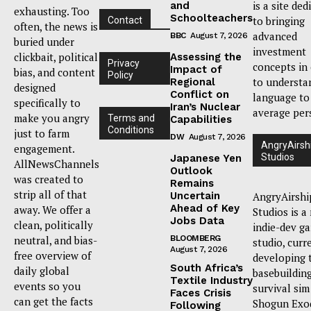
is a site ded
and
exhausting. Too
Schoolteachers
to bringing
Contact
often, the news is
advanced
BBC
August 7, 2026
buried under
investment
clickbait, political
Assessing the
Privacy
concepts in
Impact of
bias, and content
Policy
to understa
Regional
designed
Conflict on
language to
specifically to
Iran’s Nuclear
average per
make you angry
Terms and
Capabilities
Conditions
just to farm
DW
August 7, 2026
AngryAirsh
engagement.
Studios
Japanese Yen
AllNewsChannels
Outlook
was created to
Remains
strip all of that
Uncertain
AngryAirshi
Ahead of Key
away. We offer a
Studios is a
Jobs Data
clean, politically
indie-dev g
neutral, and bias-
BLOOMBERG
studio, curr
August 7, 2026
free overview of
developing 
South Africa’s
daily global
basebuildin
Textile Industry
events so you
survival sim
Faces Crisis
can get the facts
Shogun Exo
Following