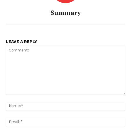
Summary
LEAVE A REPLY
Comment:
Na
Ema