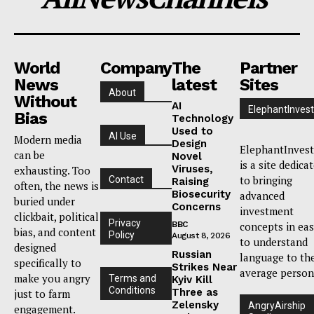
World
Company
The
Partner
News
latest
Sites
About
Without
AI
ElephantInvest
Bias
Technology
Used to
AI Use
Modern media
Design
ElephantInvest
can be
Novel
is a site dedica
Viruses,
exhausting. Too
to bringing
Contact
Raising
often, the news is
Biosecurity
advanced
buried under
Concerns
investment
clickbait, political
Privacy
BBC
concepts in ea
bias, and content
Policy
August 8, 2026
to understand
designed
Russian
language to th
specifically to
Strikes Near
average person
make you angry
Terms and
Kyiv Kill
Conditions
Three as
just to farm
Zelensky
AngryAirship
engagement.