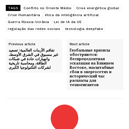
TAGS
Conflito no Oriente Médio
Crise energética global
Crise Humanitária
ética da inteligência artificial
Guerra Rússia-Ucrânia
Lei de IA da UE
regulação das redes sociais
tecnologia deepfake
Previous article
Next article
تفاقم الأزمات العالمية: تصعيد
Глобальные кризисы
غير مسبوق في الشرق الأوسط،
обостряются:
وانهيارات حادة في شبكات
беспрецедентная
الطاقة، ومحاسبة تاريخية
эскалация на Ближнем
لشركات التكنولوجيا الكبرى
Востоке, масштабные
сбои в энергосетях и
исторический час
расплаты для
техногигантов