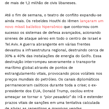
de mais de 1,2 milhão de civis libaneses.
Até o fim de semana, o teatro de conflito expandiu-se
ainda mais. Os rebeldes Houthi do Iêmen
lançaram um
novo míssil balístico hipersônico
que contornou com
sucesso os sistemas de defesa avançados, acionando
sirenes de ataque aéreo em todo o centro de Israel e
Tel Aviv. A guerra abrangente em várias frentes
devastou a infraestrutura regional, destruindo cerca de
30% a 40% das instalações de energia do Golfo. Essa
destruição interrompeu severamente o transporte
marítimo global através de pontos de
estrangulamento vitais, provocando picos voláteis nos
preços mundiais do petróleo. Os canais diplomáticos
permaneceram caóticos durante toda a crise; o ex-
presidente dos EUA, Donald Trump, oscilou entre
ameaçar se tornar o
“pior pesadelo”
do Irã e estender
prazos vitais de sanções em uma tentativa calculada
de aliviar as repentinas e massivas vendas