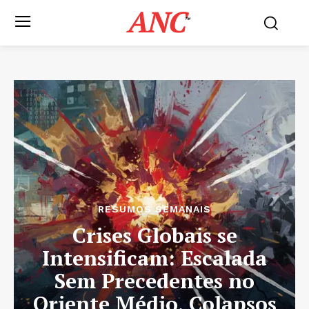
ANC
™
RESUMOS SEMANAIS
Crises Globais se
Intensificam: Escalada
Sem Precedentes no
Oriente Médio, Colapsos