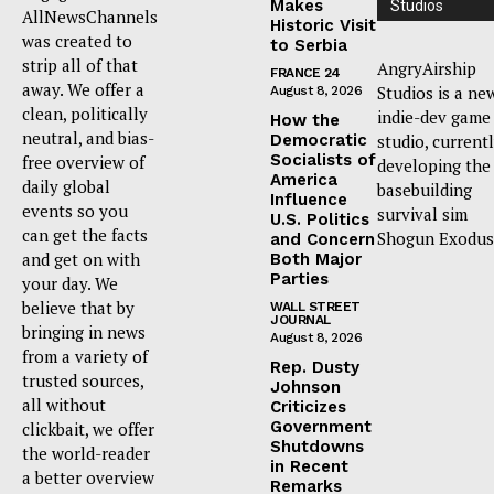
Makes
Studios
AllNewsChannels
Historic Visit
was created to
to Serbia
strip all of that
AngryAirship
FRANCE 24
away. We offer a
Studios is a ne
August 8, 2026
clean, politically
indie-dev game
How the
neutral, and bias-
Democratic
studio, current
Socialists of
free overview of
developing the
America
daily global
basebuilding
Influence
events so you
survival sim
U.S. Politics
can get the facts
Shogun Exodus
and Concern
and get on with
Both Major
Parties
your day. We
believe that by
WALL STREET
JOURNAL
bringing in news
August 8, 2026
from a variety of
Rep. Dusty
trusted sources,
Johnson
all without
Criticizes
Government
clickbait, we offer
Shutdowns
the world-reader
in Recent
a better overview
Remarks