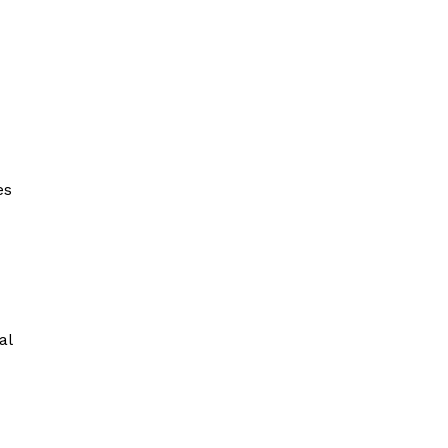
es
al