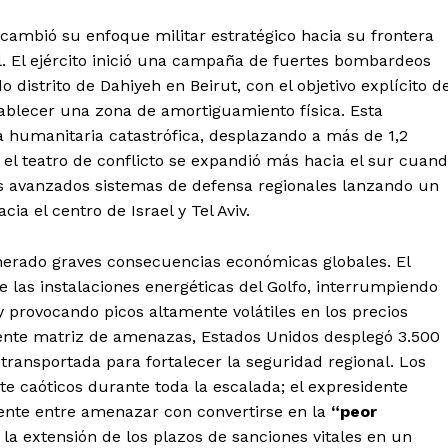
cambió su enfoque militar estratégico hacia su frontera
l. El ejército inició una campaña de fuertes bombardeos
 distrito de Dahiyeh en Beirut, con el objetivo explícito d
tablecer una zona de amortiguamiento física. Esta
 humanitaria catastrófica, desplazando a más de 1,2
 el teatro de conflicto se expandió más hacia el sur cuan
os avanzados sistemas de defensa regionales lanzando un
cia el centro de Israel y Tel Aviv.
nerado graves consecuencias económicas globales. El
 las instalaciones energéticas del Golfo, interrumpiendo
 provocando picos altamente volátiles en los precios
iente matriz de amenazas, Estados Unidos desplegó 3.500
rotransportada para fortalecer la seguridad regional. Los
 caóticos durante toda la escalada; el expresidente
nte entre amenazar con convertirse en la
“peor
la extensión de los plazos de sanciones vitales en un