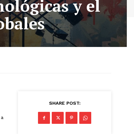
ológicas y el
obales
SHARE POST:
 a