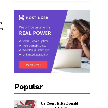
as
es
Popular
US Court Halts Donald
Trump’s $400 Million