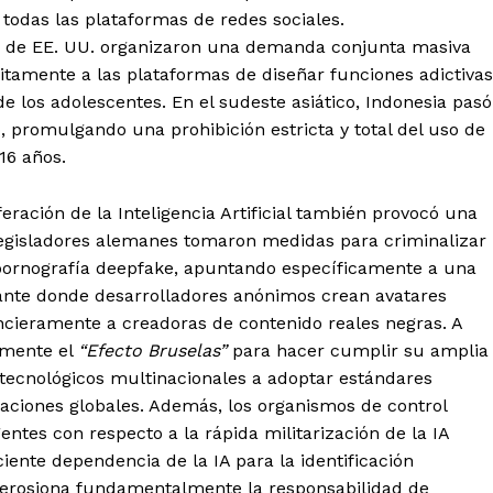
n todas las plataformas de redes sociales.
es de EE. UU. organizaron una demanda conjunta masiva
itamente a las plataformas de diseñar funciones adictivas
de los adolescentes. En el sudeste asiático, Indonesia pasó
, promulgando una prohibición estricta y total del uso de
16 años.
ración de la Inteligencia Artificial también provocó una
 legisladores alemanes tomaron medidas para criminalizar
pornografía deepfake, apuntando específicamente a una
nte donde desarrolladores anónimos crean avatares
ancieramente a creadoras de contenido reales negras. A
amente el
“Efecto Bruselas”
para hacer cumplir su amplia
 tecnológicos multinacionales a adoptar estándares
raciones globales. Además, los organismos de control
ntes con respecto a la rápida militarización de la IA
ciente dependencia de la IA para la identificación
a erosiona fundamentalmente la responsabilidad de