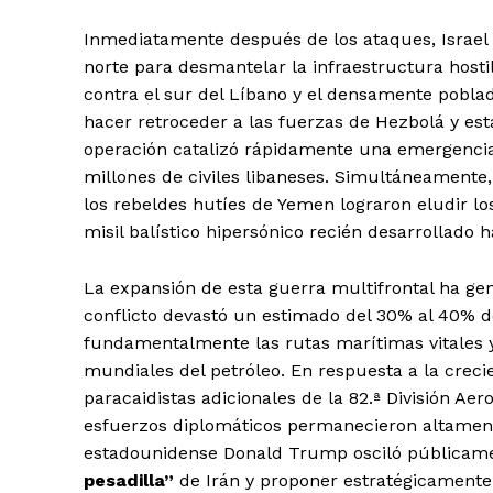
Inmediatamente después de los ataques, Israel 
norte para desmantelar la infraestructura hosti
contra el sur del Líbano y el densamente poblado
hacer retroceder a las fuerzas de Hezbolá y es
operación catalizó rápidamente una emergencia
millones de civiles libaneses. Simultáneamente,
los rebeldes hutíes de Yemen lograron eludir l
misil balístico hipersónico recién desarrollado ha
La expansión de esta guerra multifrontal ha ge
conflicto devastó un estimado del 30% al 40% de
fundamentalmente las rutas marítimas vitales y
mundiales del petróleo. En respuesta a la crec
paracaidistas adicionales de la 82.ª División Ae
esfuerzos diplomáticos permanecieron altamente
estadounidense Donald Trump osciló públicame
pesadilla”
de Irán y proponer estratégicamente 