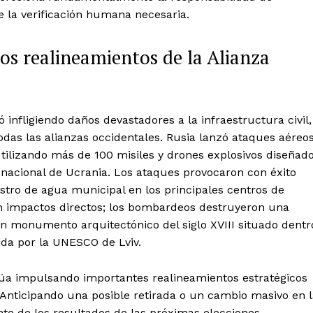
e la verificación humana necesaria.
los realineamientos de la Alianza
 infligiendo daños devastadores a la infraestructura civil,
odas las alianzas occidentales. Rusia lanzó ataques aéreo
tilizando más de 100 misiles y drones explosivos diseñad
 nacional de Ucrania. Los ataques provocaron con éxito
stro de agua municipal en los principales centros de
eron impactos directos; los bombardeos destruyeron una
 un monumento arquitectónico del siglo XVIII situado dentr
ida por la UNESCO de Lviv.
núa impulsando importantes realineamientos estratégicos
 Anticipando una posible retirada o un cambio masivo en 
te de los resultados de las próximas elecciones