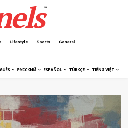
nels
™
e
Lifestyle
Sports
General
GUÊS
РУССКИЙ
ESPAÑOL
TÜRKÇE
TIẾNG VIỆT