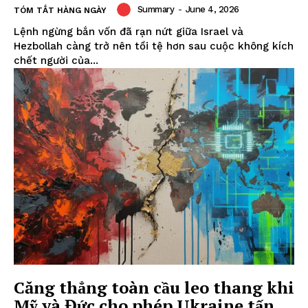
Summary
-
June 4, 2026
TÓM TẮT HÀNG NGÀY
Lệnh ngừng bắn vốn đã rạn nứt giữa Israel và
Hezbollah càng trở nên tồi tệ hơn sau cuộc không kích
chết người của...
Căng thẳng toàn cầu leo thang khi
Mỹ và Đức cho phép Ukraine tấn