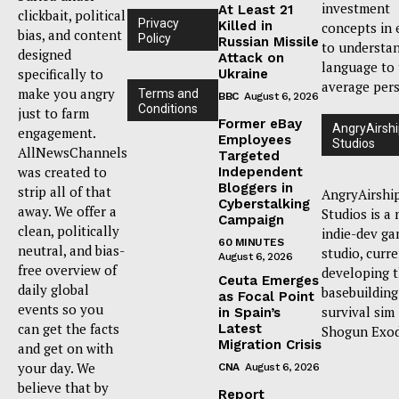
investment
At Least 21
clickbait, political
Privacy
Killed in
concepts in 
bias, and content
Policy
Russian Missile
to understa
designed
Attack on
language to
specifically to
Ukraine
average per
make you angry
Terms and
BBC
August 6, 2026
Conditions
just to farm
Former eBay
AngryAirsh
engagement.
Employees
Studios
AllNewsChannels
Targeted
was created to
Independent
Bloggers in
strip all of that
AngryAirshi
Cyberstalking
away. We offer a
Studios is a
Campaign
clean, politically
indie-dev g
60 MINUTES
neutral, and bias-
studio, curr
August 6, 2026
free overview of
developing 
Ceuta Emerges
daily global
basebuilding
as Focal Point
events so you
survival sim
in Spain’s
can get the facts
Latest
Shogun Exod
Migration Crisis
and get on with
your day. We
CNA
August 6, 2026
believe that by
Report