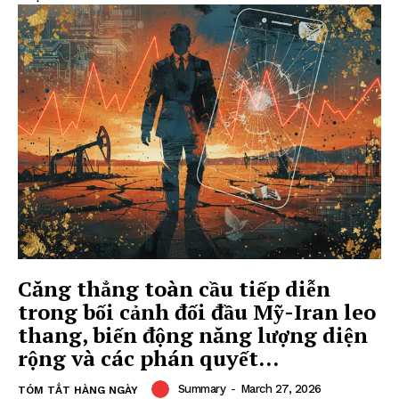
Căng thẳng toàn cầu tiếp diễn
trong bối cảnh đối đầu Mỹ-Iran leo
thang, biến động năng lượng diện
rộng và các phán quyết...
Summary
-
March 27, 2026
TÓM TẮT HÀNG NGÀY