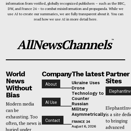
information from verified, globally recognized publishers – such as the BBC,
DW, and France 24 – to combat misinformation and propaganda. While we
use AI to create our summaries, we are fully transparent about it. You can
read how we use AI in more detail here.
AllNewsChannels
™
World
Company
The latest
Partner
News
Sites
Ukraine Uses
About
Without
Drone
ElephantInv
Technology to
Bias
Counter
AI Use
Modern media
Russian
ElephantInv
Military
can be
is a site ded
Asymmetrically
exhausting. Too
to bringing
Contact
FRANCE 24
often, the news is
August 6, 2026
advanced
buried under