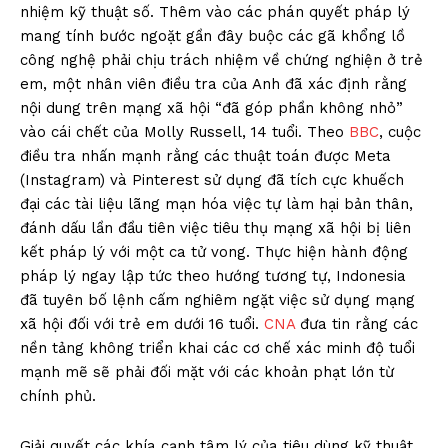
nhiệm kỹ thuật số. Thêm vào các phán quyết pháp lý
mang tính bước ngoặt gần đây buộc các gã khổng lồ
công nghệ phải chịu trách nhiệm về chứng nghiện ở trẻ
em, một nhân viên điều tra của Anh đã xác định rằng
nội dung trên mạng xã hội “đã góp phần không nhỏ”
vào cái chết của Molly Russell, 14 tuổi. Theo
BBC
, cuộc
điều tra nhấn mạnh rằng các thuật toán được Meta
(Instagram) và Pinterest sử dụng đã tích cực khuếch
đại các tài liệu lãng mạn hóa việc tự làm hại bản thân,
đánh dấu lần đầu tiên việc tiêu thụ mạng xã hội bị liên
kết pháp lý với một ca tử vong. Thực hiện hành động
pháp lý ngay lập tức theo hướng tương tự, Indonesia
đã tuyên bố lệnh cấm nghiêm ngặt việc sử dụng mạng
xã hội đối với trẻ em dưới 16 tuổi.
CNA
đưa tin rằng các
nền tảng không triển khai các cơ chế xác minh độ tuổi
mạnh mẽ sẽ phải đối mặt với các khoản phạt lớn từ
chính phủ.
Giải quyết các khía cạnh tâm lý của tiêu dùng kỹ thuật