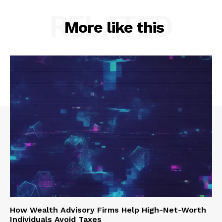
RELATED
More like this
How Wealth Advisory Firms Help High-Net-Worth
Individuals Avoid Taxes