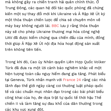
mà không gây ra chiến tranh hải quân chính thức. Ở
Trung Đông, các quan hệ đối tác quốc phòng đã chứng
kiến một sự thay đổi mới khi Ukraine và Ả Rập Xê Út ký
một thỏa thuận chiến lược để chia sẻ chuyên môn về
máy bay không người lái.
BBC
lưu ý rằng thỏa thuận
này sẽ cho phép Ukraine thương mại hóa công nghệ
UAV đã được kiểm chứng qua chiến đấu của mình, đồng
thời giúp Ả Rập Xê Út nội địa hóa hoạt động sản xuất
trên không tiên tiến.
Trong khi đó, Cao ủy Nhân quyền Liên Hợp Quốc Volker
Türk đã đưa ra một lời cảnh báo nghiêm khắc về một
hiện tượng toàn cầu nguy hiểm đang gia tăng. Phát biểu
tại Geneva, Türk nhấn mạnh với
France 24
rằng các nhà
lãnh đạo thế giới ngày càng coi thường luật pháp quốc
tế và các chuẩn mực nhân đạo trong các bài phát biểu
công khai của họ, đe dọa trật tự quốc tế thời hậu Thế
chiến II và làm tăng sự đau khổ của dân thường trong
các khu vực xung đột.