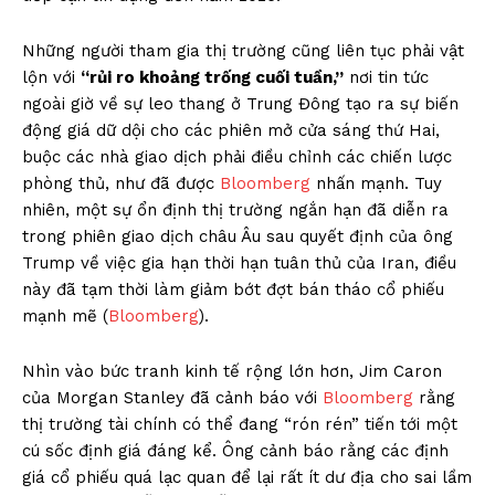
Những người tham gia thị trường cũng liên tục phải vật
lộn với
“rủi ro khoảng trống cuối tuần,”
nơi tin tức
ngoài giờ về sự leo thang ở Trung Đông tạo ra sự biến
động giá dữ dội cho các phiên mở cửa sáng thứ Hai,
buộc các nhà giao dịch phải điều chỉnh các chiến lược
phòng thủ, như đã được
Bloomberg
nhấn mạnh. Tuy
nhiên, một sự ổn định thị trường ngắn hạn đã diễn ra
trong phiên giao dịch châu Âu sau quyết định của ông
Trump về việc gia hạn thời hạn tuân thủ của Iran, điều
này đã tạm thời làm giảm bớt đợt bán tháo cổ phiếu
mạnh mẽ (
Bloomberg
).
Nhìn vào bức tranh kinh tế rộng lớn hơn, Jim Caron
của Morgan Stanley đã cảnh báo với
Bloomberg
rằng
thị trường tài chính có thể đang “rón rén” tiến tới một
cú sốc định giá đáng kể. Ông cảnh báo rằng các định
giá cổ phiếu quá lạc quan để lại rất ít dư địa cho sai lầm