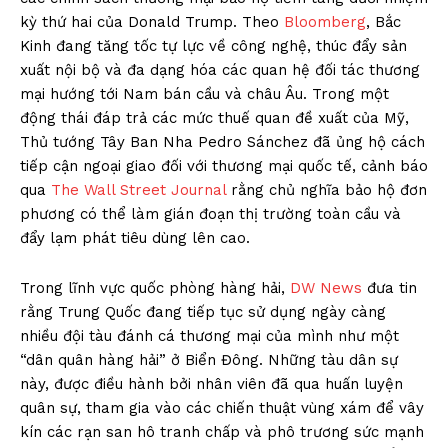
kỳ thứ hai của Donald Trump. Theo
Bloomberg
, Bắc
Kinh đang tăng tốc tự lực về công nghệ, thúc đẩy sản
xuất nội bộ và đa dạng hóa các quan hệ đối tác thương
mại hướng tới Nam bán cầu và châu Âu. Trong một
động thái đáp trả các mức thuế quan đề xuất của Mỹ,
Thủ tướng Tây Ban Nha Pedro Sánchez đã ủng hộ cách
tiếp cận ngoại giao đối với thương mại quốc tế, cảnh báo
qua
The Wall Street Journal
rằng chủ nghĩa bảo hộ đơn
phương có thể làm gián đoạn thị trường toàn cầu và
đẩy lạm phát tiêu dùng lên cao.
Trong lĩnh vực quốc phòng hàng hải,
DW News
đưa tin
rằng Trung Quốc đang tiếp tục sử dụng ngày càng
nhiều đội tàu đánh cá thương mại của mình như một
“dân quân hàng hải” ở Biển Đông. Những tàu dân sự
này, được điều hành bởi nhân viên đã qua huấn luyện
quân sự, tham gia vào các chiến thuật vùng xám để vây
kín các rạn san hô tranh chấp và phô trương sức mạnh