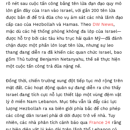
rõ nét sau cuộc tấn công bằng tên lửa đạn đạo quy mô
lớn gần đây của Iran vào Israel, với gần 200 tên lửa
được bắn đi để trả đũa cho vụ ám sát các nhà lãnh đạo
cấp cao của Hezbollah và Hamas. Theo
DW News
,
mặc dù các hệ thống phòng không đa lớp của Israel—
được hỗ trợ bởi các tàu khu trục hải quân Mỹ—đã đánh
chặn được một phần lớn loạt tên lửa, nhưng sự leo
thang đang diễn ra đã khiến các quan chức Israel, bao
gồm Thủ tướng Benjamin Netanyahu, thề sẽ thực hiện
một cuộc tấn công trả đũa nặng nề.
Đồng thời, chiến trường xung đột tiếp tục mở rộng trên
mặt đất. Các hoạt động quân sự đang diễn ra cho thấy
Israel đang tích cực nỗ lực thiết lập một vùng đệm vật
lý ở miền Nam Lebanon. Mục tiêu vẫn là đẩy các lực
lượng Hezbollah ra xa biên giới phía bắc để cho phép
các công dân Israel phải di dời được trở về nhà. Tuy
nhiên, các nhà phân tích cảnh báo qua
France 24
rằng
sự hiện diện vật lý kéo dài trên lãnh thổ Lebanon có