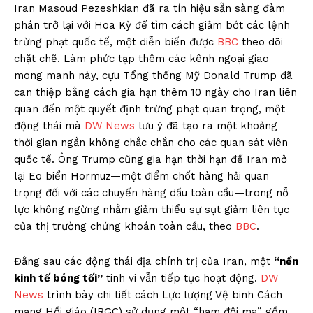
Iran Masoud Pezeshkian đã ra tín hiệu sẵn sàng đàm
phán trở lại với Hoa Kỳ để tìm cách giảm bớt các lệnh
trừng phạt quốc tế, một diễn biến được
BBC
theo dõi
chặt chẽ. Làm phức tạp thêm các kênh ngoại giao
mong manh này, cựu Tổng thống Mỹ Donald Trump đã
can thiệp bằng cách gia hạn thêm 10 ngày cho Iran liên
quan đến một quyết định trừng phạt quan trọng, một
động thái mà
DW News
lưu ý đã tạo ra một khoảng
thời gian ngắn không chắc chắn cho các quan sát viên
quốc tế. Ông Trump cũng gia hạn thời hạn để Iran mở
lại Eo biển Hormuz—một điểm chốt hàng hải quan
trọng đối với các chuyến hàng dầu toàn cầu—trong nỗ
lực không ngừng nhằm giảm thiểu sự sụt giảm liên tục
của thị trường chứng khoán toàn cầu, theo
BBC
.
Đằng sau các động thái địa chính trị của Iran, một
“nền
kinh tế bóng tối”
tinh vi vẫn tiếp tục hoạt động.
DW
News
trình bày chi tiết cách Lực lượng Vệ binh Cách
mạng Hồi giáo (IRGC) sử dụng một “hạm đội ma” gồm