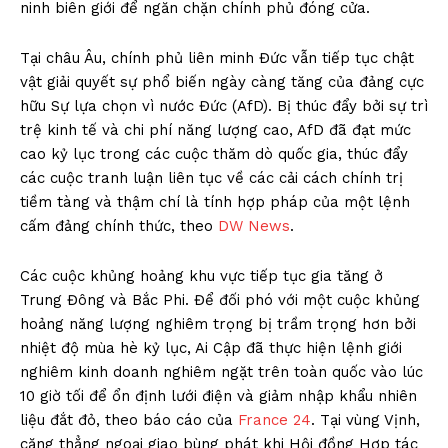
ninh biên giới để ngăn chặn chính phủ đóng cửa.
Tại châu Âu, chính phủ liên minh Đức vẫn tiếp tục chật
vật giải quyết sự phổ biến ngày càng tăng của đảng cực
hữu Sự lựa chọn vì nước Đức (AfD). Bị thúc đẩy bởi sự trì
trệ kinh tế và chi phí năng lượng cao, AfD đã đạt mức
cao kỷ lục trong các cuộc thăm dò quốc gia, thúc đẩy
các cuộc tranh luận liên tục về các cải cách chính trị
tiềm tàng và thậm chí là tính hợp pháp của một lệnh
cấm đảng chính thức, theo
DW News
.
Các cuộc khủng hoảng khu vực tiếp tục gia tăng ở
Trung Đông và Bắc Phi. Để đối phó với một cuộc khủng
hoảng năng lượng nghiêm trọng bị trầm trọng hơn bởi
nhiệt độ mùa hè kỷ lục, Ai Cập đã thực hiện lệnh giới
nghiêm kinh doanh nghiêm ngặt trên toàn quốc vào lúc
10 giờ tối để ổn định lưới điện và giảm nhập khẩu nhiên
liệu đắt đỏ, theo báo cáo của
France 24
. Tại vùng Vịnh,
căng thẳng ngoại giao bùng phát khi Hội đồng Hợp tác