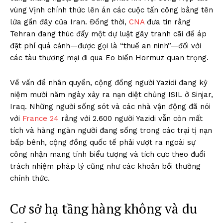
vùng Vịnh chính thức lên án các cuộc tấn công bằng tên
lửa gần đây của Iran. Đồng thời,
CNA
đưa tin rằng
Tehran đang thúc đẩy một dự luật gây tranh cãi để áp
đặt phí quá cảnh—được gọi là “thuế an ninh”—đối với
các tàu thương mại đi qua Eo biển Hormuz quan trọng.
Về vấn đề nhân quyền, cộng đồng người Yazidi đang kỷ
niệm mười năm ngày xảy ra nạn diệt chủng ISIL ở Sinjar,
Iraq. Những người sống sót và các nhà vận động đã nói
với
France 24
rằng với 2.600 người Yazidi vẫn còn mất
tích và hàng ngàn người đang sống trong các trại tị nạn
bấp bênh, cộng đồng quốc tế phải vượt ra ngoài sự
công nhận mang tính biểu tượng và tích cực theo đuổi
trách nhiệm pháp lý cũng như các khoản bồi thường
chính thức.
Cơ sở hạ tầng hàng không và du