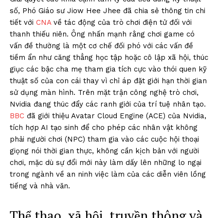
số, Phó Giáo sư Jiow Hee Jhee đã chia sẻ thông tin chi
tiết với
CNA
về tác động của trò chơi điện tử đối với
thanh thiếu niên. Ông nhấn mạnh rằng chơi game có
vấn đề thường là một cơ chế đối phó với các vấn đề
tiềm ẩn như căng thẳng học tập hoặc cô lập xã hội, thúc
giục các bậc cha mẹ tham gia tích cực vào thói quen kỹ
thuật số của con cái thay vì chỉ áp đặt giới hạn thời gian
sử dụng màn hình. Trên mặt trận công nghệ trò chơi,
Nvidia đang thúc đẩy các ranh giới của trí tuệ nhân tạo.
BBC
đã giới thiệu Avatar Cloud Engine (ACE) của Nvidia,
tích hợp AI tạo sinh để cho phép các nhân vật không
phải người chơi (NPC) tham gia vào các cuộc hội thoại
giọng nói thời gian thực, không cần kịch bản với người
chơi, mặc dù sự đổi mới này làm dấy lên những lo ngại
trong ngành về an ninh việc làm của các diễn viên lồng
tiếng và nhà văn.
Thể thao, xã hội, truyền thông và