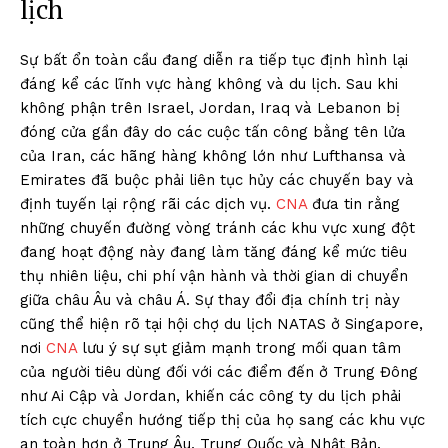
lịch
Sự bất ổn toàn cầu đang diễn ra tiếp tục định hình lại
đáng kể các lĩnh vực hàng không và du lịch. Sau khi
không phận trên Israel, Jordan, Iraq và Lebanon bị
đóng cửa gần đây do các cuộc tấn công bằng tên lửa
của Iran, các hãng hàng không lớn như Lufthansa và
Emirates đã buộc phải liên tục hủy các chuyến bay và
định tuyến lại rộng rãi các dịch vụ.
CNA
đưa tin rằng
những chuyến đường vòng tránh các khu vực xung đột
đang hoạt động này đang làm tăng đáng kể mức tiêu
thụ nhiên liệu, chi phí vận hành và thời gian di chuyển
giữa châu Âu và châu Á. Sự thay đổi địa chính trị này
cũng thể hiện rõ tại hội chợ du lịch NATAS ở Singapore,
nơi
CNA
lưu ý sự sụt giảm mạnh trong mối quan tâm
của người tiêu dùng đối với các điểm đến ở Trung Đông
như Ai Cập và Jordan, khiến các công ty du lịch phải
tích cực chuyển hướng tiếp thị của họ sang các khu vực
an toàn hơn ở Trung Âu, Trung Quốc và Nhật Bản.