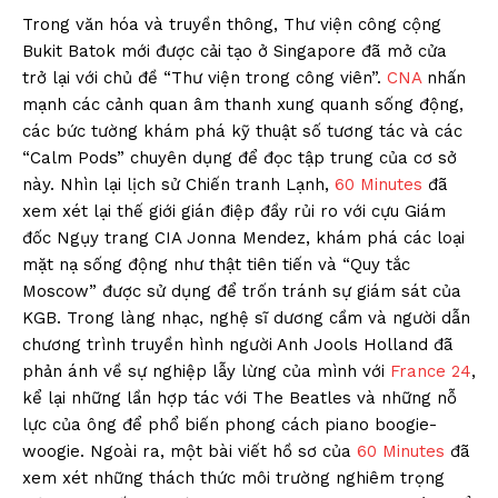
Trong văn hóa và truyền thông, Thư viện công cộng
Bukit Batok mới được cải tạo ở Singapore đã mở cửa
trở lại với chủ đề “Thư viện trong công viên”.
CNA
nhấn
mạnh các cảnh quan âm thanh xung quanh sống động,
các bức tường khám phá kỹ thuật số tương tác và các
“Calm Pods” chuyên dụng để đọc tập trung của cơ sở
này. Nhìn lại lịch sử Chiến tranh Lạnh,
60 Minutes
đã
xem xét lại thế giới gián điệp đầy rủi ro với cựu Giám
đốc Ngụy trang CIA Jonna Mendez, khám phá các loại
mặt nạ sống động như thật tiên tiến và “Quy tắc
Moscow” được sử dụng để trốn tránh sự giám sát của
KGB. Trong làng nhạc, nghệ sĩ dương cầm và người dẫn
chương trình truyền hình người Anh Jools Holland đã
phản ánh về sự nghiệp lẫy lừng của mình với
France 24
,
kể lại những lần hợp tác với The Beatles và những nỗ
lực của ông để phổ biến phong cách piano boogie-
woogie. Ngoài ra, một bài viết hồ sơ của
60 Minutes
đã
xem xét những thách thức môi trường nghiêm trọng