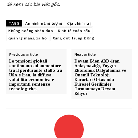
để xem các bài viết gốc.
TAGS
An ninh năng lượng
địa chính trị
Khủng hoảng nhân đạo
Kinh tế toàn cầu
quản lý mạng xã hội
Xung đột Trung Đông
Previous article
Next article
Le tensioni globali
Devam Eden ABD-İran
continuano ad aumentare
Anlaşmazlığı, Yaygın
tra il perdurante stallo tra
Ekonomik Dalgalanma ve
USA e Iran, la diffusa
Önemli Teknoloji
volatilità economica e
Kararları Ortasında
importanti sentenze
Küresel Gerilimler
tecnologiche.
Tırmanmaya Devam
Ediyor