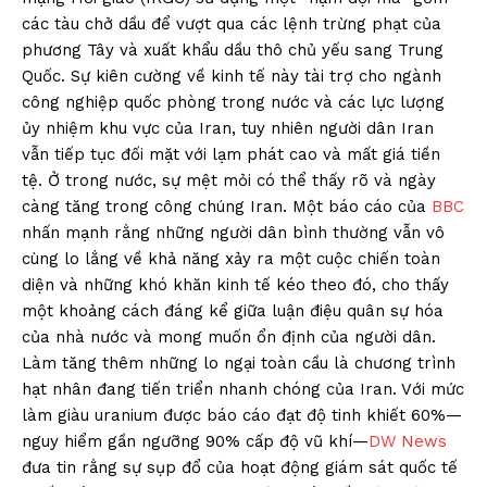
các tàu chở dầu để vượt qua các lệnh trừng phạt của
phương Tây và xuất khẩu dầu thô chủ yếu sang Trung
Quốc. Sự kiên cường về kinh tế này tài trợ cho ngành
công nghiệp quốc phòng trong nước và các lực lượng
ủy nhiệm khu vực của Iran, tuy nhiên người dân Iran
vẫn tiếp tục đối mặt với lạm phát cao và mất giá tiền
tệ. Ở trong nước, sự mệt mỏi có thể thấy rõ và ngày
càng tăng trong công chúng Iran. Một báo cáo của
BBC
nhấn mạnh rằng những người dân bình thường vẫn vô
cùng lo lắng về khả năng xảy ra một cuộc chiến toàn
diện và những khó khăn kinh tế kéo theo đó, cho thấy
một khoảng cách đáng kể giữa luận điệu quân sự hóa
của nhà nước và mong muốn ổn định của người dân.
Làm tăng thêm những lo ngại toàn cầu là chương trình
hạt nhân đang tiến triển nhanh chóng của Iran. Với mức
làm giàu uranium được báo cáo đạt độ tinh khiết 60%—
nguy hiểm gần ngưỡng 90% cấp độ vũ khí—
DW News
đưa tin rằng sự sụp đổ của hoạt động giám sát quốc tế