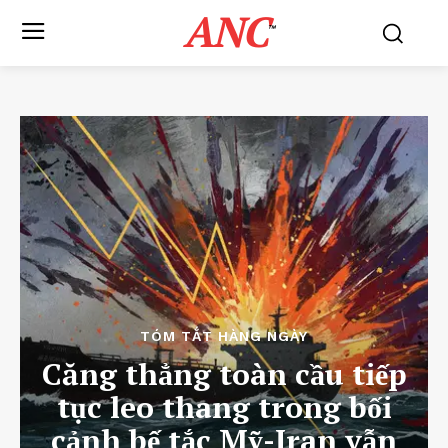
ANC
™
TÓM TẮT HÀNG NGÀY
Căng thẳng toàn cầu tiếp
tục leo thang trong bối
cảnh bế tắc Mỹ-Iran vẫn