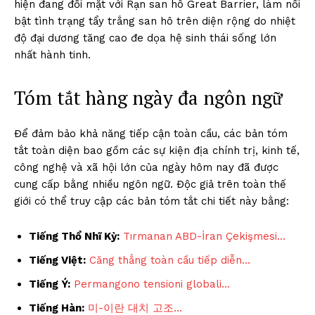
hiện đang đối mặt với Rạn san hô Great Barrier, làm nổi
bật tình trạng tẩy trắng san hô trên diện rộng do nhiệt
độ đại dương tăng cao đe dọa hệ sinh thái sống lớn
nhất hành tinh.
Tóm tắt hàng ngày đa ngôn ngữ
Để đảm bảo khả năng tiếp cận toàn cầu, các bản tóm
tắt toàn diện bao gồm các sự kiện địa chính trị, kinh tế,
công nghệ và xã hội lớn của ngày hôm nay đã được
cung cấp bằng nhiều ngôn ngữ. Độc giả trên toàn thế
giới có thể truy cập các bản tóm tắt chi tiết này bằng:
Tiếng Thổ Nhĩ Kỳ:
Tırmanan ABD-İran Çekişmesi…
Tiếng Việt:
Căng thẳng toàn cầu tiếp diễn…
Tiếng Ý:
Permangono tensioni globali…
Tiếng Hàn:
미-이란 대치 고조…