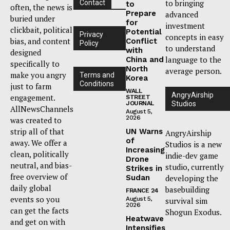
to bringing
Contact
to
often, the news is
Prepare
advanced
buried under
for
investment
clickbait, political
Potential
Privacy
concepts in easy
bias, and content
Conflict
Policy
to understand
with
designed
language to the
China and
specifically to
North
average person.
make you angry
Terms and
Korea
Conditions
just to farm
WALL
AngryAirship
engagement.
STREET
JOURNAL
Studios
AllNewsChannels
August 5,
2026
was created to
strip all of that
UN Warns
AngryAirship
of
away. We offer a
Studios is a new
Increasing
clean, politically
indie-dev game
Drone
neutral, and bias-
studio, currently
Strikes in
free overview of
Sudan
developing the
daily global
basebuilding
FRANCE 24
events so you
August 5,
survival sim
2026
can get the facts
Shogun Exodus.
Heatwave
and get on with
Intensifies