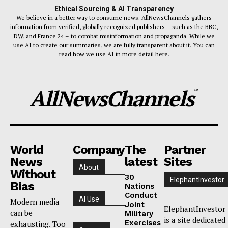
Ethical Sourcing & AI Transparency
We believe in a better way to consume news. AllNewsChannels gathers
information from verified, globally recognized publishers – such as the BBC,
DW, and France 24 – to combat misinformation and propaganda. While we
use AI to create our summaries, we are fully transparent about it. You can
read how we use AI in more detail here.
AllNewsChannels
™
World
Company
The
Partner
News
latest
Sites
About
Without
30
ElephantInvestor
Bias
Nations
Conduct
AI Use
Modern media
Joint
ElephantInvestor
can be
Military
is a site dedicated
Exercises
exhausting. Too