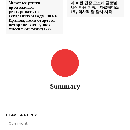
Мировые рынки
미-이란 긴장 고조에 글로벌
продолжают
시장 반응 지속… 아르테미스
реагировать на
2호, 역사적 달 탐사 시작
эскалацию между США и
Ираном, пока стартует
историческая лунная
миссия «Артемида-2»
Summary
LEAVE A REPLY