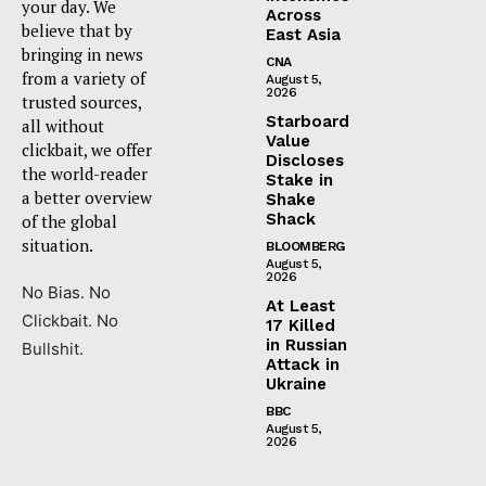
your day. We
Across
believe that by
East Asia
bringing in news
CNA
from a variety of
August 5,
2026
trusted sources,
Starboard
all without
Value
clickbait, we offer
Discloses
the world-reader
Stake in
a better overview
Shake
Shack
of the global
situation.
BLOOMBERG
August 5,
2026
No Bias. No
At Least
Clickbait. No
17 Killed
in Russian
Bullshit.
Attack in
Ukraine
BBC
August 5,
2026