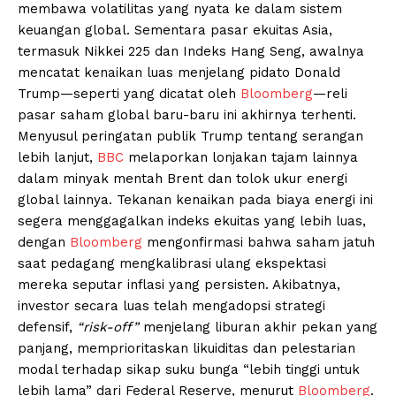
membawa volatilitas yang nyata ke dalam sistem
keuangan global. Sementara pasar ekuitas Asia,
termasuk Nikkei 225 dan Indeks Hang Seng, awalnya
mencatat kenaikan luas menjelang pidato Donald
Trump—seperti yang dicatat oleh
Bloomberg
—reli
pasar saham global baru-baru ini akhirnya terhenti.
Menyusul peringatan publik Trump tentang serangan
lebih lanjut,
BBC
melaporkan lonjakan tajam lainnya
dalam minyak mentah Brent dan tolok ukur energi
global lainnya. Tekanan kenaikan pada biaya energi ini
segera menggagalkan indeks ekuitas yang lebih luas,
dengan
Bloomberg
mengonfirmasi bahwa saham jatuh
saat pedagang mengkalibrasi ulang ekspektasi
mereka seputar inflasi yang persisten. Akibatnya,
investor secara luas telah mengadopsi strategi
defensif,
“risk-off”
menjelang liburan akhir pekan yang
panjang, memprioritaskan likuiditas dan pelestarian
modal terhadap sikap suku bunga “lebih tinggi untuk
lebih lama” dari Federal Reserve, menurut
Bloomberg
.