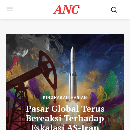
ANC
™
RINGKASAN HARIAN
Pasar Global Terus
Bereaksi Terhadap
Eskalasi AS-Iran