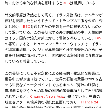
制における劇的な転換を意味すると
BBC
は指摘している。
外交的摩擦は依然として高く、イラン外務省は、テヘランが
停戦を要請したというドナルド・トランプの主張を公式に否
定し続け、
BBC
を通じてその主張を完全に根拠のないものと
して退けている。この長期化する外交的破綻の中、人権団体
はイラン国内の治安対策に対して警鐘を鳴らしている。
DW
の報道によると、ヒューマン・ライツ・ウォッチは、イラン
の準軍事組織「バシジ」が暴動鎮圧や検問所管理のために子
供を積極的に徴用しており、国際的な児童保護法に直接違反
していると報告している。
この長期にわたる不安定化による経済的・物流的な影響は、
世界中に響き渡り続けている。世界の石油消費量の20%を占
める重要なチョークポイントであるホルムズ海峡の確保は、
市場崩壊を防ぐための緊急の国際的優先事項として再び認識
されていると、
Channel News Asia
が報じている。中東の
航空セクターも壊滅的な混乱に直面しており、
France 24
は、潜在的な領空閉鎖が効率の悪いルート変更を余儀なくさ