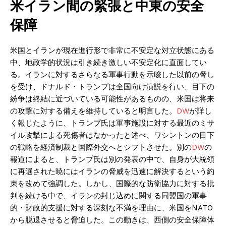
米イラン間の緊張と中東の安全
保障
米国とイランが現在進行形で非常に不安定な対立状態にある
中、地政学的状況は引き続き激しい不安定化に直面してい
る。イランに対するさらなる軍事行動を示唆した以前の脅し
を受け、ドナルド・トランプは全国向け演説を行い、目下の
紛争は終結に近づいている可能性があるものの、米国は将来
の攻撃に対する備えを維持していると明言した。
DW
が詳し
く報じたように、トランプ氏は軍事施設に対する最近のミサ
イル攻撃による死傷者はなかったと述べ、ワシントンの目下
の戦略を経済制裁と国際外交へとシフトさせた。別の
DW
の
報道によると、トランプ氏は別の発表の中で、自身が大統領
に再選された暁にはイランの脅威を迅速に解決するという約
束を改めて強調した。しかし、国際的な防衛協力に対する批
判を続ける中で、イランの封じ込めに関する同盟国の軍事
的・財政的支援に対する深刻な不満を理由に、米国をNATO
から脱退させると脅迫した。この動きは、西側の安全保障体