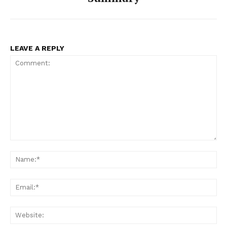
LEAVE A REPLY
Comment:
Na
Ema
Web