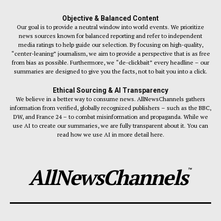
Objective & Balanced Content
Our goal is to provide a neutral window into world events. We prioritize
news sources known for balanced reporting and refer to independent
media ratings to help guide our selection. By focusing on high-quality,
“center-leaning” journalism, we aim to provide a perspective that is as free
from bias as possible. Furthermore, we “de-clickbait” every headline – our
summaries are designed to give you the facts, not to bait you into a click.
Ethical Sourcing & AI Transparency
We believe in a better way to consume news. AllNewsChannels gathers
information from verified, globally recognized publishers – such as the BBC,
DW, and France 24 – to combat misinformation and propaganda. While we
use AI to create our summaries, we are fully transparent about it. You can
read how we use AI in more detail here.
AllNewsChannels
™