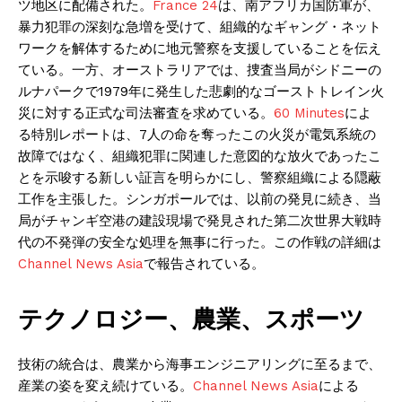
ツ地区に配備された。
France 24
は、南アフリカ国防軍が、
暴力犯罪の深刻な急増を受けて、組織的なギャング・ネット
ワークを解体するために地元警察を支援していることを伝え
ている。一方、オーストラリアでは、捜査当局がシドニーの
ルナパークで1979年に発生した悲劇的なゴーストトレイン火
災に対する正式な司法審査を求めている。
60 Minutes
によ
る特別レポートは、7人の命を奪ったこの火災が電気系統の
故障ではなく、組織犯罪に関連した意図的な放火であったこ
とを示唆する新しい証言を明らかにし、警察組織による隠蔽
工作を主張した。シンガポールでは、以前の発見に続き、当
局がチャンギ空港の建設現場で発見された第二次世界大戦時
代の不発弾の安全な処理を無事に行った。この作戦の詳細は
Channel News Asia
で報告されている。
テクノロジー、農業、スポーツ
技術の統合は、農業から海事エンジニアリングに至るまで、
産業の姿を変え続けている。
Channel News Asia
による