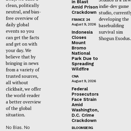
in Blast
clean, politically
indie-dev game
Amid Prison
neutral, and bias-
Crackdown
studio, currentl
free overview of
developing the
FRANCE 24
daily global
August 9, 2026
basebuilding
events so you
survival sim
Indonesia
can get the facts
Closes
Shogun Exodus.
Mount
and get on with
Bromo
your day. We
National
believe that by
Park Due to
bringing in news
Spreading
Wildfire
from a variety of
trusted sources,
CNA
August 9, 2026
all without
clickbait, we offer
Federal
Prosecutors
the world-reader
Face Strain
a better overview
Amid
of the global
Washington,
situation.
D.C. Crime
Crackdown
No Bias. No
BLOOMBERG