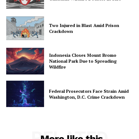
Two Injured in Blast Amid Prison
Crackdown
Indonesia Closes Mount Bromo
National Park Due to Spreading
Wildfire
Federal Prosecutors Face Strain Amid
Washington, D.C. Crime Crackdown
RELATED
More like this