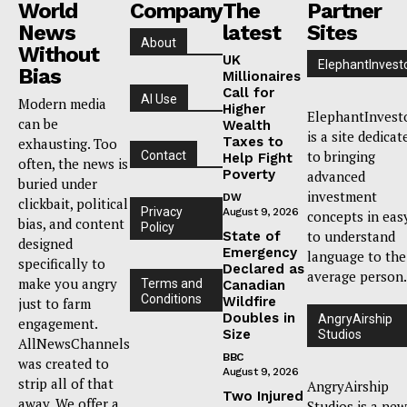
World
Company
The
Partner
News
latest
Sites
About
Without
UK
ElephantInvest
Bias
Millionaires
Call for
AI Use
Modern media
Higher
ElephantInvest
can be
Wealth
is a site dedicat
Taxes to
exhausting. Too
to bringing
Contact
Help Fight
often, the news is
Poverty
advanced
buried under
investment
DW
clickbait, political
Privacy
August 9, 2026
concepts in eas
bias, and content
Policy
to understand
State of
designed
Emergency
language to the
specifically to
Declared as
average person.
make you angry
Terms and
Canadian
Conditions
Wildfire
just to farm
Doubles in
AngryAirship
engagement.
Size
Studios
AllNewsChannels
BBC
was created to
August 9, 2026
strip all of that
AngryAirship
Two Injured
away. We offer a
Studios is a new