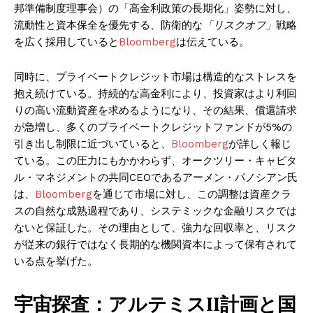
邦準備制度理事会）の「高金利政策の長期化」姿勢に対し、
流動性と資本保全を優先する、防衛的な
「リスクオフ」
戦略
を広く採用していると
Bloomberg
は伝えている。
同時に、プライベートクレジット市場は構造的なストレスを
抱え続けている。持続的な高金利により、投資家はより利回
りの高い流動資産を求めるようになり、その結果、償還請求
が急増し、多くのプライベートクレジットファンドが5%の
引き出し制限に近づいていると、
Bloomberg
が詳しく報じ
ている。この圧力にもかかわらず、オークツリー・キャピタ
ル・マネジメントの共同CEOであるアーメン・パノシアン氏
は、
Bloomberg
を通じて市場に対し、この調整は資産クラ
スの自然な成熟過程であり、システミックな金融リスクでは
ないと保証した。その理由として、強力な回収率と、リスク
が従来の銀行ではなく長期的な機関資本によって保有されて
いる点を挙げた。
宇宙探査：アルテミスII計画と国