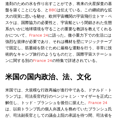
進剤のための水を作り出すことができ、将来の火星探査の基
盤を築くことになる、と
BBC
は伝えている。この継続的な拡
大の現実に思いを馳せ、欧州宇宙機関の宇宙飛行士トマ・ペ
スケは、国際協力の必要性と、宇宙船という閉鎖された生態
系がいかに地球環境を守ることの重要な教訓を教えてくれる
かについて、
France 24
に語った。微小重力下での生活には
強烈な規律が必要であり、それは機材を壁にマジックテープ
で固定し、筋萎縮を防ぐために厳格な運動を行う、非常に技
術的なキャンプ旅行のようなものだと、国際宇宙ステーショ
ンに関する別の
France 24
の特集で詳述されている。
米国の国内政治、法、文化
米国では、大規模な行政再編が進行中である。ドナルド・ト
ランプは、司法長官代行のベンジャミン・マイザーを正式に
解任し、トッド・ブランシュを後任に据えた。
France 24
は、以前トランプ氏の個人弁護人を務めていたブランシュ氏
が、司法副長官としての議会上院の承認を待つ間、司法省を