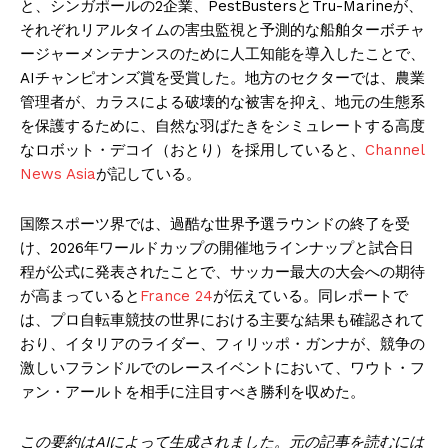
と、シンガポールの2企業、PestBustersとTru-Marineが、
それぞれリアルタイムの害虫監視と予測的な船舶ターボチャ
ージャーメンテナンスのために人工知能を導入したことで、
AIチャンピオンズ賞を受賞した。地方のセクターでは、農業
管理者が、カラスによる破壊的な被害を抑え、地元の生態系
を保護するために、自然な羽ばたきをシミュレートする高度
なロボット・デコイ（おとり）を採用していると、
Channel
News Asia
が記している。
国際スポーツ界では、過酷な世界予選ラウンドの終了を受
け、2026年ワールドカップの開催地ラインナップと試合日
程が公式に発表されたことで、サッカー最大の大会への期待
が高まっていると
France 24
が伝えている。同レポートで
は、プロ自転車競技の世界における主要な結果も確認されて
おり、イタリアのライダー、フィリッポ・ガンナが、競争の
激しいフランドルでのレースイベントにおいて、ワウト・フ
ァン・アールトを相手に注目すべき勝利を収めた。
この要約はAIによって生成されました。元の記事を読むには