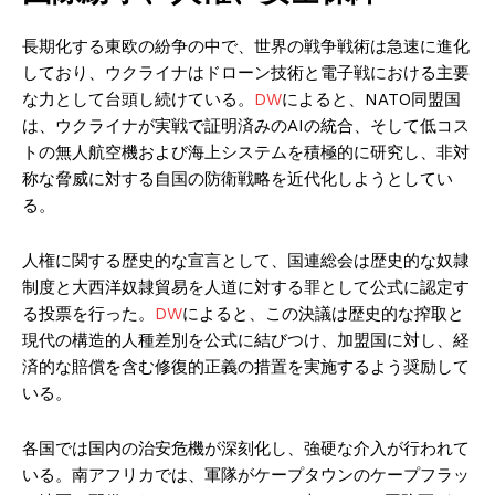
長期化する東欧の紛争の中で、世界の戦争戦術は急速に進化
しており、ウクライナはドローン技術と電子戦における主要
な力として台頭し続けている。
DW
によると、NATO同盟国
は、ウクライナが実戦で証明済みのAIの統合、そして低コス
トの無人航空機および海上システムを積極的に研究し、非対
称な脅威に対する自国の防衛戦略を近代化しようとしてい
る。
人権に関する歴史的な宣言として、国連総会は歴史的な奴隷
制度と大西洋奴隷貿易を人道に対する罪として公式に認定す
る投票を行った。
DW
によると、この決議は歴史的な搾取と
現代の構造的人種差別を公式に結びつけ、加盟国に対し、経
済的な賠償を含む修復的正義の措置を実施するよう奨励して
いる。
各国では国内の治安危機が深刻化し、強硬な介入が行われて
いる。南アフリカでは、軍隊がケープタウンのケープフラッ