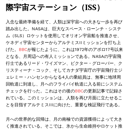
際宇宙ステーション（ISS）
入念な最終準備を経て、人類は深宇宙への大きな一歩を再び
踏み出した。NASAは、巨大なスペース・ローンチ・システ
ム（SLS）ロケットを使用してオリオン宇宙船を推進させ、
ケネディ宇宙センターからアルテミスIIミッションを打ち上
げた。
BBC
が報じたように、これは1972年のアポロ17号以来
となる、月周辺への有人ミッションである。NASAの宇宙飛
行士であるリード・ワイズマン、ビクター・グローバー、ク
リスティーナ・コック、そしてカナダ宇宙庁の宇宙飛行士ジ
ェレミー・ハンセンからなる4人の乗組員は、無事に地球周
回軌道に到達し、月へのフライバイ軌道に入る前にシステム
チェックを行った。これはその後の
BBC
の更新記事で記録さ
れている。このミッションは、人類を再び月面に立たせるこ
とを目指すアルテミスIIIに向けた、重要な検証飛行である。
月への世界的な回帰は、月の南極での資源獲得によって大き
く推進されている。そこでは、氷から生命維持やロケット推