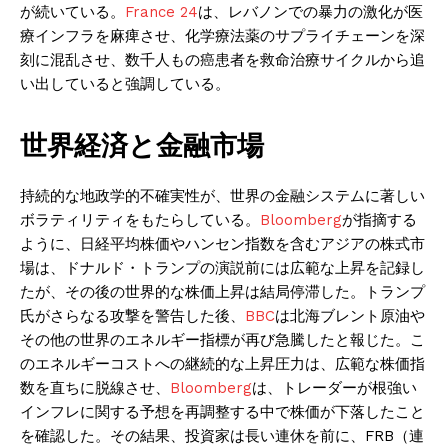
が続いている。
France 24
は、レバノンでの暴力の激化が医
療インフラを麻痺させ、化学療法薬のサプライチェーンを深
刻に混乱させ、数千人もの癌患者を救命治療サイクルから追
い出していると強調している。
世界経済と金融市場
持続的な地政学的不確実性が、世界の金融システムに著しい
ボラティリティをもたらしている。
Bloomberg
が指摘する
ように、日経平均株価やハンセン指数を含むアジアの株式市
場は、ドナルド・トランプの演説前には広範な上昇を記録し
たが、その後の世界的な株価上昇は結局停滞した。トランプ
氏がさらなる攻撃を警告した後、
BBC
は北海ブレント原油や
その他の世界のエネルギー指標が再び急騰したと報じた。こ
のエネルギーコストへの継続的な上昇圧力は、広範な株価指
数を直ちに脱線させ、
Bloomberg
は、トレーダーが根強い
インフレに関する予想を再調整する中で株価が下落したこと
を確認した。その結果、投資家は長い連休を前に、FRB（連