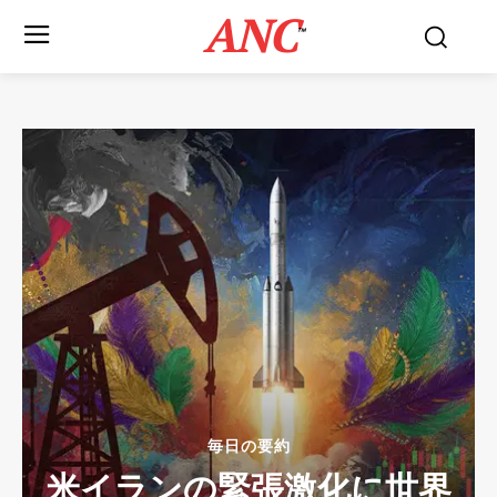
ANC
™
毎日の要約
米イランの緊張激化に世界