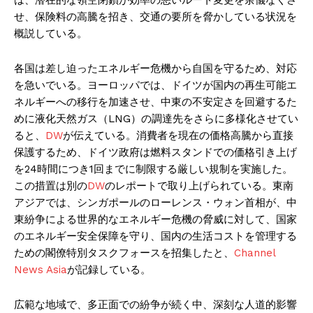
せ、保険料の高騰を招き、交通の要所を脅かしている状況を
概説している。
各国は差し迫ったエネルギー危機から自国を守るため、対応
を急いでいる。ヨーロッパでは、ドイツが国内の再生可能エ
ネルギーへの移行を加速させ、中東の不安定さを回避するた
めに液化天然ガス（LNG）の調達先をさらに多様化させてい
ると、
DW
が伝えている。消費者を現在の価格高騰から直接
保護するため、ドイツ政府は燃料スタンドでの価格引き上げ
を24時間につき1回までに制限する厳しい規制を実施した。
この措置は別の
DW
のレポートで取り上げられている。東南
アジアでは、シンガポールのローレンス・ウォン首相が、中
東紛争による世界的なエネルギー危機の脅威に対して、国家
のエネルギー安全保障を守り、国内の生活コストを管理する
ための閣僚特別タスクフォースを招集したと、
Channel
News Asia
が記録している。
広範な地域で、多正面での紛争が続く中、深刻な人道的影響