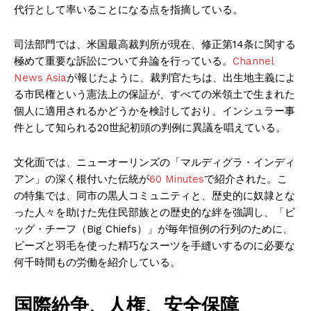
代行として率いることになる点を指摘している。
司法部門では、米国最高裁判所が現在、修正第14条に関する
極めて重要な訴訟について弁論を行っている。
Channel
News Asia
が報じたように、裁判官たちは、出生地主義によ
る市民権という憲法上の保証が、すべての米領土で生まれた
個人に適用されるかどうかを検討しており、インシュラー事
件として知られる20世紀初頭の判例に異議を唱えている。
文化面では、ニューオーリンズの「マルディグラ・インディ
アン」の深く根付いた伝統が
60 Minutes
で紹介された。こ
の特集では、同市の黒人コミュニティと、歴史的に奴隷とな
った人々を助けた先住民部族との歴史的な絆を強調し、「ビ
ッグ・チーフ（Big Chiefs）」が毎年恒例の行列のために、
ビーズと羽毛を使った精巧なスーツを手縫いするのに必要な
何千時間もの労働を紹介している。
国際紛争、人権、安全保障