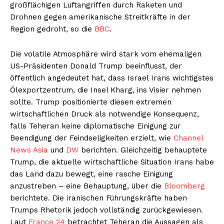
großflächigen Luftangriffen durch Raketen und
Drohnen gegen amerikanische Streitkräfte in der
Region gedroht, so die
BBC
.
Die volatile Atmosphäre wird stark vom ehemaligen
US-Präsidenten Donald Trump beeinflusst, der
öffentlich angedeutet hat, dass Israel Irans wichtigstes
Ölexportzentrum, die Insel Kharg, ins Visier nehmen
sollte. Trump positionierte diesen extremen
wirtschaftlichen Druck als notwendige Konsequenz,
falls Teheran keine diplomatische Einigung zur
Beendigung der Feindseligkeiten erzielt, wie
Channel
News Asia
und
DW
berichten. Gleichzeitig behauptete
Trump, die aktuelle wirtschaftliche Situation Irans habe
das Land dazu bewegt, eine rasche Einigung
anzustreben – eine Behauptung, über die
Bloomberg
berichtete. Die iranischen Führungskräfte haben
Trumps Rhetorik jedoch vollständig zurückgewiesen.
Laut
France 24
betrachtet Teheran die Aussagen als