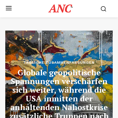
ANC
™
TÄGLICHE ZUSAMMENFASSUNGEN
Globale geopolitische
Spannungen verschärfen
sich weiter, während die
USA inmitten der
anhaltenden Nahostkrise
zusätzliche Truppen nach