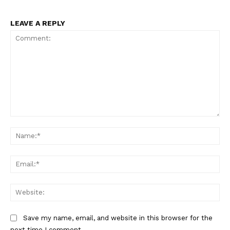
LEAVE A REPLY
Comment:
Na
Ema
Web
Save my name, email, and website in this browser for the
next time I comment.