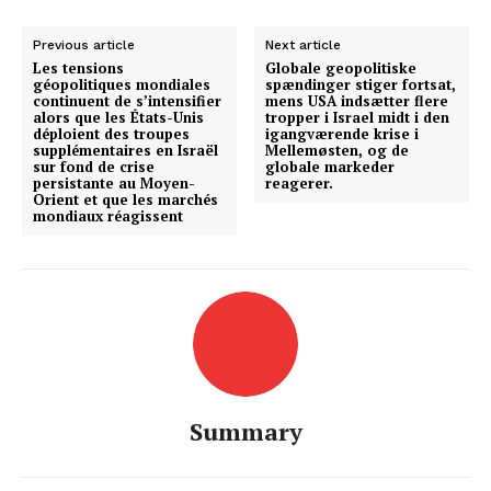
Previous article
Next article
Les tensions
Globale geopolitiske
géopolitiques mondiales
spændinger stiger fortsat,
continuent de s’intensifier
mens USA indsætter flere
alors que les États-Unis
tropper i Israel midt i den
déploient des troupes
igangværende krise i
supplémentaires en Israël
Mellemøsten, og de
sur fond de crise
globale markeder
persistante au Moyen-
reagerer.
Orient et que les marchés
mondiaux réagissent
Summary