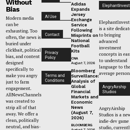
Without
Adidas
ElephantInvest
Bias
Expands
Jersey
AI Use
Modern media
Exchange
ElephantInvest
can be
Service
is a site dedica
Following
exhausting. Too
to bringing
Contact
Misprints on
often, the news is
National
advanced
buried under
Football
investment
clickbait, political
Kits
Privacy
concepts in eas
bias, and content
Policy
CNA
to understand
designed
August 7, 2026
language to th
specifically to
Bloomberg
average person
make you angry
Terms and
Surveillance:
Conditions
Analysis of
just to farm
Global
AngryAirship
engagement.
Financial
Studios
AllNewsChannels
Markets and
was created to
Economic
strip all of that
News
AngryAirship
(August 7,
away. We offer a
Studios is a ne
2026)
clean, politically
indie-dev game
BLOOMBERG
neutral, and bias-
studio, current
August 7, 2026