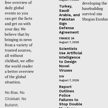
free overview of
developing the
Turkey,
daily global
basebuilding
Saudi
events so you
survival sim
Arabia, and
can get the facts
Shogun Exodus
Pakistan
and get on with
Sign
Defense
your day. We
Agreement
believe that by
FRANCE 24
bringing in news
August 7, 2026
from a variety of
Scientists
trusted sources,
Use Artificial
all without
Intelligence
clickbait, we offer
to Design
the world-reader
Novel
Viruses
a better overview
of the global
DW
August 7, 2026
situation.
Report
Outlines
No Bias. No
Police
Clickbait. No
Failures to
Stop Double
Bullshit.