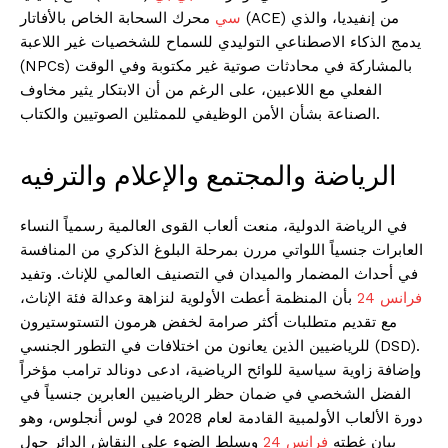
سي
محرك السحابة الخاص بالأفاتار (ACE) من إنفيديا، والذي
يدمج الذكاء الاصطناعي التوليدي للسماح للشخصيات غير اللاعبة
(NPCs) بالمشاركة في محادثات صوتية غير مكتوبة وفي الوقت
الفعلي مع اللاعبين، على الرغم من أن الابتكار يثير مخاوف
الصناعة بشأن الأمن الوظيفي للممثلين الصوتيين والكتاب.
الرياضة والمجتمع والإعلام والترفيه
في الرياضة الدولية، منعت ألعاب القوى العالمية رسمياً النساء
العابرات جنسياً اللواتي مررن بمرحلة البلوغ الذكري من المنافسة
في أحداث المضمار والميدان في التصنيف العالمي للإناث. وتفيد
فرانس 24
بأن المنظمة أعطت الأولوية لنزاهة وعدالة فئة الإناث،
مع تقديم متطلبات أكثر صرامة لخفض هرمون التستوستيرون
للرياضيين الذين يعانون من اختلافات في التطور الجنسي (DSD).
وإضافة زاوية سياسية للوائح الرياضية، ادعى دونالد ترامب مؤخراً
الفضل الشخصي في ضمان حظر الرياضيين العابرين جنسياً في
دورة الألعاب الأولمبية القادمة لعام 2028 في لوس أنجلوس، وهو
بيان غطته
فرانس 24
ويسلط الضوء على النقاش الدائر حول