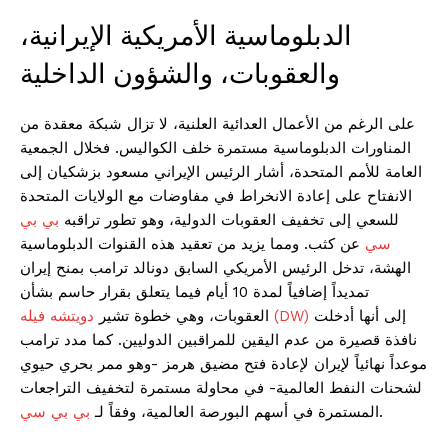
الدبلوماسية الأمريكية الإيرانية،
والعقوبات، والشؤون الداخلية
على الرغم من الأعمال العدائية العلنية، لا تزال شبكة معقدة من
المناورات الدبلوماسية مستمرة خلف الكواليس. فخلال الجمعية
العامة للأمم المتحدة، أشار الرئيس الإيراني مسعود بزشكيان إلى
الانفتاح على إعادة الانخراط في مفاوضات مع الولايات المتحدة
للسعي إلى تخفيف العقوبات الدولية، وهو تطور تراقبه
بي بي
سي
عن كثب. ومما يزيد من تعقيد هذه القنوات الدبلوماسية
الهشة، تدخل الرئيس الأمريكي السابق دونالد ترامب بمنح إيران
تمديداً إضافياً لمدة 10 أيام فيما يتعلق بقرار حاسم بشأن
إلى أنها أدخلت
دويتشه فيله (DW)
العقوبات، وهي خطوة تشير
نافذة قصيرة من عدم اليقين للمراقبين الدوليين. كما مدد ترامب
موعداً نهائياً لإيران لإعادة فتح مضيق هرمز -وهو ممر بحري حيوي
لشحنات النفط العالمية- في محاولة مستمرة لتخفيف التراجعات
.
المستمرة في أسهم البورصة العالمية، وفقاً لـ
بي بي سي