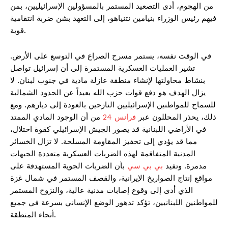
من الهجوم، أدى التصعيد المستمر بالمسؤولين الإسرائيليين، بمن
فيهم رئيس الوزراء بنيامين نتنياهو، إلى التعهد بشن ضربة انتقامية
قوية.
في الوقت نفسه، يستمر مسرح الصراع في التوسع على الأرض.
تشير العمليات العسكرية المستمرة إلى أن إسرائيل تواصل
بنشاط محاولتها لإنشاء منطقة عازلة مادية في جنوب لبنان. لا
يزال الهدف هو دفع قوات حزب الله بعيداً عن الحدود الشمالية
للسماح للمواطنين الإسرائيليين النازحين بالعودة إلى ديارهم. ومع
ذلك، يحذر المحللون عبر
فرانس 24
من أن الوجود المادي الممتد
في الأراضي اللبنانية قد يصور الجيش الإسرائيلي كقوة احتلال،
مما قد يؤدي إلى تحفيز المقاومة المسلحة. لا تزال الخسائر
المدنية المتفاقمة لهذه الضربات العسكرية متعددة الجبهات
مدمرة. وتفيد
بي بي سي
بأن الضربات الجوية المستهدفة على
مواقع إنتاج الصواريخ الإيرانية، والقصف المستمر في شمال غزة
الذي أدى إلى وقوع إصابات مدنية عالية، والنزوح المستمر
للمواطنين اللبنانيين، تؤكد تدهور الوضع الإنساني بسرعة في جميع
أنحاء المنطقة.