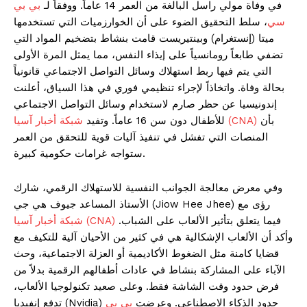
في وفاة مولي راسل البالغة من العمر 14 عاماً. ووفقاً لـ
بي بي
سي
، سلط التحقيق الضوء على أن الخوارزميات التي تستخدمها
ميتا (إنستغرام) وبينتيريست قامت بنشاط بتضخيم المواد التي
تضفي طابعاً رومانسياً على إيذاء النفس، مما يمثل المرة الأولى
التي يتم فيها ربط استهلاك وسائل التواصل الاجتماعي قانونياً
بحالة وفاة. واتخاذاً لإجراء تنظيمي فوري في هذا السياق، أعلنت
إندونيسيا عن حظر صارم لاستخدام وسائل التواصل الاجتماعي
بأن
شبكة أخبار آسيا (CNA)
للأطفال دون سن 16 عاماً. وتفيد
المنصات التي تفشل في تنفيذ آليات قوية للتحقق من العمر
ستواجه غرامات حكومية كبيرة.
وفي معرض معالجة الجوانب النفسية للاستهلاك الرقمي، شارك
الأستاذ المساعد جيوف هي جي (Jiow Hee Jhee) رؤى مع
فيما يتعلق بتأثير الألعاب على الشباب.
شبكة أخبار آسيا (CNA)
وأكد أن الألعاب الإشكالية هي في كثير من الأحيان آلية للتكيف مع
قضايا كامنة مثل الضغوط الأكاديمية أو العزلة الاجتماعية، وحث
الآباء على المشاركة بنشاط في عادات أطفالهم الرقمية بدلاً من
فرض حدود وقت الشاشة فقط. وعلى صعيد تكنولوجيا الألعاب،
تدفع إنفيديا (Nvidia) حدود الذكاء الاصطناعي. وعرضت
بي بي