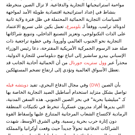
مواءمة استراتيجياتها التجارية والدفاعية. لا تزال الصين منخرطة
بنشاط في إعداد استراتيجية اقتصادية طويلة الأمد لمواجهة
السياسات التجارية الحمائية المحتملة في ظل فترة ولاية ثانية
لدونالد ترامب. ووفقاً لـ
بلومبرغ
، تعمل بكين على تسريع الاعتماد
على الذات التكنولوجي، وتعزيز التصنيع الداخلي، وتنويع شراكاتها
التجارية نحو الجنوب العالمي وأوروبا. وفي خطوة تراجعية ذات
صلة ضد الرسوم الجمركية الأمريكية المقترحة، دعا رئيس الوزراء
الإسباني بيدرو سانشيز إلى اتباع نهج دبلوماسي للتجارة الدولية،
محذراً عبر
وول ستريت جورنال
من أن الحمائية أحادية الجانب قد
تعطل الأسواق العالمية وتؤدي إلى ارتفاع تضخم المستهلكين.
بأن الصين
دويتشه فيله (DW)
وفي مجال الدفاع البحري، تفيد
تواصل بشكل متزايد استخدام أساطيل الصيد التجارية الخاصة بها
كـ “ميليشيا بحرية” في بحر الصين الجنوبي. هذه السفن المدنية،
التي يديرها أفراد مدربون عسكرياً، تنخرط في تكتيكات المنطقة
الرمادية لاكتساح الشعاب المرجانية المتنازع عليها وإسقاط القوة
دون إثارة حرب بحرية رسمية. وفي الشرق الأوسط، شهدت
الشراكات الدفاعية تحولاً جديداً حيث وقعت أوكرانيا والمملكة