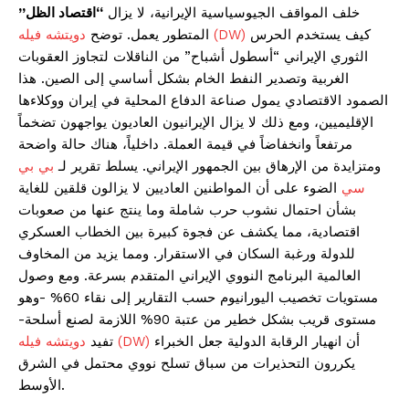
خلف المواقف الجيوسياسية الإيرانية، لا يزال
“اقتصاد الظل”
كيف يستخدم الحرس
دويتشه فيله (DW)
المتطور يعمل. توضح
الثوري الإيراني “أسطول أشباح” من الناقلات لتجاوز العقوبات
الغربية وتصدير النفط الخام بشكل أساسي إلى الصين. هذا
الصمود الاقتصادي يمول صناعة الدفاع المحلية في إيران ووكلاءها
الإقليميين، ومع ذلك لا يزال الإيرانيون العاديون يواجهون تضخماً
مرتفعاً وانخفاضاً في قيمة العملة. داخلياً، هناك حالة واضحة
ومتزايدة من الإرهاق بين الجمهور الإيراني. يسلط تقرير لـ
بي بي
سي
الضوء على أن المواطنين العاديين لا يزالون قلقين للغاية
بشأن احتمال نشوب حرب شاملة وما ينتج عنها من صعوبات
اقتصادية، مما يكشف عن فجوة كبيرة بين الخطاب العسكري
للدولة ورغبة السكان في الاستقرار. ومما يزيد من المخاوف
العالمية البرنامج النووي الإيراني المتقدم بسرعة. ومع وصول
مستويات تخصيب اليورانيوم حسب التقارير إلى نقاء 60% -وهو
مستوى قريب بشكل خطير من عتبة 90% اللازمة لصنع أسلحة-
أن انهيار الرقابة الدولية جعل الخبراء
دويتشه فيله (DW)
تفيد
يكررون التحذيرات من سباق تسلح نووي محتمل في الشرق
الأوسط.