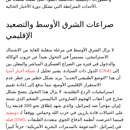
الأحداث المترابطة التي تشكل دورة الأخبار الحالية.
صراعات الشرق الأوسط والتصعيد
الإقليمي
لا يزال الشرق الأوسط في مرحلة متقلبة للغاية من الاشتباك
الاستراتيجي، مستمراً في التحول بعيداً عن حروب الوكالة
والدخول في فترة من الصراع العسكري المباشر والمعلن بين
إلى
شبكة أخبار آسيا (CNA)
الدول ذات السيادة. يشير تحليل لـ
أن هذا
“الوضع الطبيعي الجديد”
يزيد بشكل خطير من خطر عدم
الاستقرار الإقليمي الأوسع، مما يدفع إلى إعادة تقييم
استراتيجيات الردع التقليدية. لا يزال هذا التحول يتضح بشكل
صارخ في أعقاب الهجوم الصاروخي الباليستي الضخم الذي شنته
إيران مؤخراً ضد إسرائيل، والذي شهد إطلاق نحو 200 قذيفة رداً
على اغتيالات قادة بارزين في حزب الله وحماس. ووفقاً لـ
دويتشه
، فبينما اعترضت أنظمة الدفاع الجوي متعددة الطبقات
فيله (DW)
في إسرائيل -المدعومة بالمدمرات البحرية الأمريكية- جزءاً كبيراً