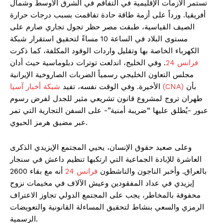
تستمر الأزمات الإقليمية في التفاقم في الشرق الأوسط وشمال
أفريقيا. ورداً على أزمة طاقة حادة تفاقمت بسبب درجات حرارة
الصيف القياسية، طبقت مصر حظر تجول تجاري صارم على
مستوى البلاد في الساعة 10 مساءً لتحقيق استقرار شبكة
الكهرباء الخاصة بها وتقليل واردات الوقود المكلفة، كما ذكرت
فرانس 24
. وفي الخليج، اندلعت توترات دبلوماسية حيث أدان
مجلس التعاون الخليجي رسمياً الضربات الصاروخية الإيرانية
بأن
شبكة أخبار آسيا (CNA)
الأخيرة. وفي الوقت نفسه، تفيد
طهران تروج لمشروع قانون تشريعي مثير للجدل لفرض رسوم
عبور -يُطلق عليها “ضريبة أمنية”- على السفن التجارية التي تمر
عبر مضيق هرمز الحيوي.
وعلى صعيد حقوق الإنسان، يحيي المجتمع الإيزيدي الذكرى
العاشرة للإبادة الجماعية التي ارتكبها تنظيم داعش في سنجار
بالعراق. وأخبر الناجون والناشطون
فرانس 24
أنه مع بقاء 2600
إيزيدي في عداد المفقودين وعيش الآلاف في مخيمات نزوح
محفوفة بالمخاطر، يجب على المجتمع الدولي تجاوز الاعتراف
الرمزي والسعي بنشاط لتحقيق المساءلة القانونية والتعويضات
الرسمية.