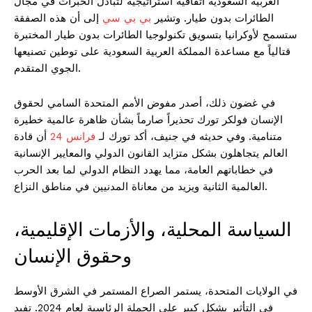
العربية السعودية اتفاقية استراتيجية لتبادل الخبرات في مجال
الطائرات بدون طيار. وتشير
بي بي سي
إلى أن هذه الصفقة
ستسمح لأوكرانيا بتسويق تكنولوجيا الطائرات بدون طيار المختبرة
قتالياً مع مساعدة المملكة العربية السعودية على توطين تصنيعها
الجوي المتقدم.
في غضون ذلك، أصدر مفوض الأمم المتحدة السامي لحقوق
الإنسان فولكر تورك تحذيراً صارماً بشأن ظاهرة عالمية خطيرة
متنامية. وفي حديثه في جنيف، أكد تورك لـ
فرانس 24
أن قادة
العالم يتجاهلون بشكل متزايد القانون الدولي والمعايير الإنسانية
في خطاباتهم العامة، مما يهدد النظام الدولي لما بعد الحرب
العالمية الثانية ويزيد من معاناة المدنيين في مناطق النزاع.
السياسة المحلية، والأزمات الإقليمية،
وحقوق الإنسان
في الولايات المتحدة، يستمر الصراع المستمر في الشرق الأوسط
في التأثير بشكل كبير على الحملة الرئاسية لعام 2024. تفيد