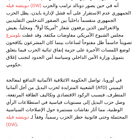
أنه في حين يصور دونالد ترامب والحزب
دويتشه فيله (DW)
الجمهوري عدم الاستقرار على أنه فشل لإدارة بايدن، يظل الحزب
الجمهوري منقسماً داخلياً بين الصقور التدخليين التقليديين
والانعزاليين الذين يرفعون شعار “أمريكا أولاً”. ومحلياً، يعيش
مجلس الشيوخ الأمريكي مفاوضات مكثفة. وقد غطت
بلومبرغ
تصويتاً حاسماً ظل مفتوحاً لساعات بينما كان المشرعون يكافحون
لوضع اللمسات الأخيرة على حزمة إنفاق ثنائية الحزب فيما يتعلق
بتمويل وزارة الأمن الداخلي وسياسة أمن الحدود لتجنب إغلاق
حكومي.
في أوروبا، تواصل الحكومة الائتلافية الألمانية التدافع لمعالجة
الشعبية المتزايدة لحزب البديل من أجل ألمانيا (AfD) اليميني
المتطرف. فبسبب الركود الاقتصادي وتكاليف الطاقة المرتفعة،
وصل حزب البديل إلى مستويات قياسية في استطلاعات الرأي
الوطنية، مما أثار نقاشات مستمرة حول الإصلاحات السياسية
المحتملة وحتى قانونية حظر الحزب رسمياً، وفقاً لـ
دويتشه فيله
(DW)
.