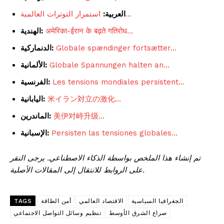
استمرار التوترات العالمية…
العربية:
अमेरिका-ईरान के बढ़ते गतिरोध…
الهندية:
Globale spændinger fortsætter…
الدنماركية:
Globale Spannungen halten an…
الألمانية:
Les tensions mondiales persistent…
الفرنسية:
米イラン対立の激化…
اليابانية:
美伊对峙升级…
الماندرين:
Persisten las tensiones globales…
الإسبانية:
تم إنشاء هذا الملخص بواسطة الذكاء الاصطناعي. يرجى النقر
على الروابط للانتقال إلى المقالات الأصلية.
الجغرافيا السياسية
الاقتصاد العالمي
أمن الطاقة
TAGS
صراع الشرق الأوسط
تنظيم وسائل التواصل الاجتماعي