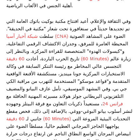
أهلية الجنس في الألعاب الرياضية.
وفي الثقافة والإعلام، أعيد افتتاح مكتبة بوكيت باتوك العامة التي
تم تجديدها حديثاً في سنغافورة تحت شعار “مكتبة في الحديقة”.
الضوء على المشاهد الصوتية
شبكة أخبار آسيا (CNA)
سلطت
المحيطة الغامرة للمرفق، وجدران الاكتشاف الرقمي التفاعلية،
و“كبسولات الهدوء” المتخصصة للقراءة المركزة. وبالنظر إلى
زيارة عالم
60 دقيقة (60 Minutes)
تاريخ الحرب الباردة، أعادت
التجسس عالي المخاطر مع رئيسة التنكر السابقة في وكالة
الاستخبارات المركزية جونا مينديز، مستكشفة الأقنعة الواقعية
المتقدمة و“قواعد موسكو” المستخدمة للتهرب من مراقبة الكي
جي بي. وفي المشهد الموسيقي، تأمل عازف البيانو والمضيف
التلفزيوني البريطاني جولز هولاند مسيرته المهنية الحافلة مع
فرانس 24
، مستعيداً ذكريات التعاون مع فرقة البيتلز وجهوده
لنشر أسلوب بيانو البوغي-ووغي. بالإضافة إلى ذلك، فحص مقطع
التحديات البيئية المروعة التي
60 دقيقة (60 Minutes)
جانبي لـ
يواجهها الحاجز المرجاني العظيم حالياً، مسلطاً الضوء على
ابيضاض المرجان الواسع النطاق الناجم عن ارتفاع درجات حرارة