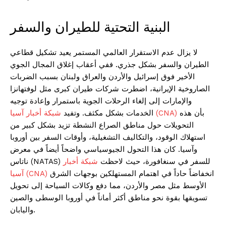
البنية التحتية للطيران والسفر
لا يزال عدم الاستقرار العالمي المستمر يعيد تشكيل قطاعي
الطيران والسفر بشكل جذري. ففي أعقاب إغلاق المجال الجوي
الأخير فوق إسرائيل والأردن والعراق ولبنان بسبب الضربات
الصاروخية الإيرانية، اضطرت شركات طيران كبرى مثل لوفتهانزا
والإمارات إلى إلغاء الرحلات الجوية باستمرار وإعادة توجيه
بأن هذه
شبكة أخبار آسيا (CNA)
الخدمات بشكل مكثف. وتفيد
التحويلات حول مناطق الصراع النشطة تزيد بشكل كبير من
استهلاك الوقود، والتكاليف التشغيلية، وأوقات السفر بين أوروبا
وآسيا. كان هذا التحول الجيوسياسي واضحاً أيضاً في معرض
ناتاس (NATAS) للسفر في سنغافورة، حيث لاحظت
شبكة أخبار
انخفاضاً حاداً في اهتمام المستهلكين بوجهات الشرق
آسيا (CNA)
الأوسط مثل مصر والأردن، مما دفع وكالات السياحة إلى تحويل
تسويقها بقوة نحو مناطق أكثر أماناً في أوروبا الوسطى والصين
واليابان.