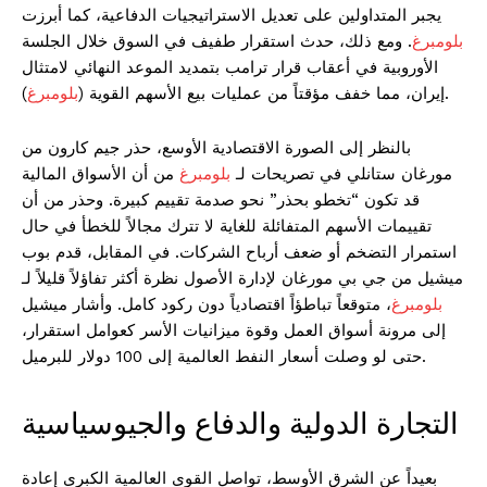
يجبر المتداولين على تعديل الاستراتيجيات الدفاعية، كما أبرزت
بلومبرغ
. ومع ذلك، حدث استقرار طفيف في السوق خلال الجلسة
الأوروبية في أعقاب قرار ترامب بتمديد الموعد النهائي لامتثال
).
إيران، مما خفف مؤقتاً من عمليات بيع الأسهم القوية (
بلومبرغ
بالنظر إلى الصورة الاقتصادية الأوسع، حذر جيم كارون من
مورغان ستانلي في تصريحات لـ
بلومبرغ
من أن الأسواق المالية
قد تكون “تخطو بحذر” نحو صدمة تقييم كبيرة. وحذر من أن
تقييمات الأسهم المتفائلة للغاية لا تترك مجالاً للخطأ في حال
استمرار التضخم أو ضعف أرباح الشركات. في المقابل، قدم بوب
ميشيل من جي بي مورغان لإدارة الأصول نظرة أكثر تفاؤلاً قليلاً لـ
بلومبرغ
، متوقعاً تباطؤاً اقتصادياً دون ركود كامل. وأشار ميشيل
إلى مرونة أسواق العمل وقوة ميزانيات الأسر كعوامل استقرار،
حتى لو وصلت أسعار النفط العالمية إلى 100 دولار للبرميل.
التجارة الدولية والدفاع والجيوسياسية
بعيداً عن الشرق الأوسط، تواصل القوى العالمية الكبرى إعادة