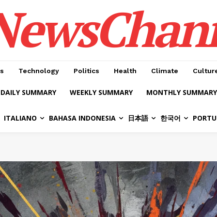
NewsChan
s
Technology
Politics
Health
Climate
Cultur
DAILY SUMMARY
WEEKLY SUMMARY
MONTHLY SUMMARY
ITALIANO
BAHASA INDONESIA
日本語
한국어
PORTU