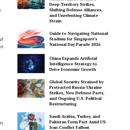
Deep-Territory Strikes,
Shifting Defense Alliances,
e
and Unrelenting Climate
Strain
Guide to Navigating National
Stadium for Singapore’s
uf
National Day Parade 2026
en
China Expands Artificial
Intelligence Strategy to
Drive Economic Growth
Global Security Strained by
Protracted Russia-Ukraine
Strikes, New Defense Pacts,
and Ongoing U.S. Political
Restructuring
Saudi Arabia, Turkey, and
Pakistan Form Pact Amid US-
en
Iran Conflict Fallout