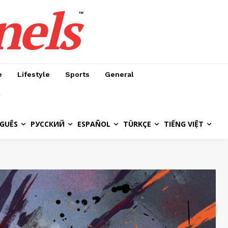
nels
™
e
Lifestyle
Sports
General
GUÊS
РУССКИЙ
ESPAÑOL
TÜRKÇE
TIẾNG VIỆT