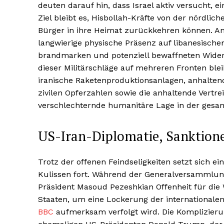
deuten darauf hin, dass Israel aktiv versucht, 
Ziel bleibt es, Hisbollah-Kräfte von der nördli
Bürger in ihre Heimat zurückkehren können. A
langwierige physische Präsenz auf libanesische
brandmarken und potenziell bewaffneten Wider
dieser Militärschläge auf mehreren Fronten ble
iranische Raketenproduktionsanlagen, anhalte
zivilen Opferzahlen sowie die anhaltende Vertre
verschlechternde humanitäre Lage in der gesam
US-Iran-Diplomatie, Sanktion
Trotz der offenen Feindseligkeiten setzt sich 
Kulissen fort. Während der Generalversammlung 
Präsident Masoud Pezeshkian Offenheit für di
Staaten, um eine Lockerung der internationalen
BBC
aufmerksam verfolgt wird. Die Komplizierun