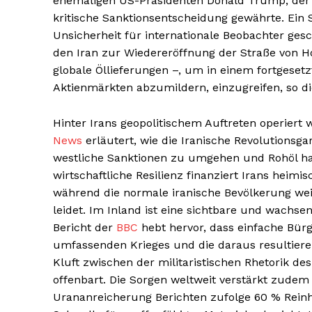
ehemaligen US-Präsidenten Donald Trump, der Ir
kritische Sanktionsentscheidung gewährte. Ein S
Unsicherheit für internationale Beobachter ge
den Iran zur Wiedereröffnung der Straße von 
globale Öllieferungen –, um in einem fortgeset
Aktienmärkten abzumildern, einzugreifen, so d
Hinter Irans geopolitischem Auftreten operiert 
News
erläutert, wie die Iranische Revolutionsga
westliche Sanktionen zu umgehen und Rohöl hau
wirtschaftliche Resilienz finanziert Irans heimis
während die normale iranische Bevölkerung we
leidet. Im Inland ist eine sichtbare und wachsen
Bericht der
BBC
hebt hervor, dass einfache Bürg
umfassenden Krieges und die daraus resultieren
Kluft zwischen der militaristischen Rhetorik d
offenbart. Die Sorgen weltweit verstärkt zude
Urananreicherung Berichten zufolge 60 % Reinhe