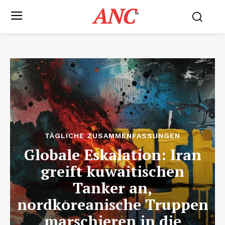
ANC
™
TÄGLICHE ZUSAMMENFASSUNGEN
Globale Eskalation: Iran
greift kuwaitischen
Tanker an,
nordkoreanische Truppen
marschieren in die