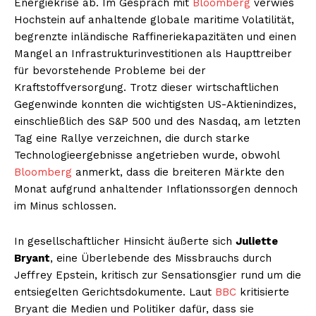
Energiekrise ab. Im Gespräch mit
Bloomberg
verwies
Hochstein auf anhaltende globale maritime Volatilität,
begrenzte inländische Raffineriekapazitäten und einen
Mangel an Infrastrukturinvestitionen als Haupttreiber
für bevorstehende Probleme bei der
Kraftstoffversorgung. Trotz dieser wirtschaftlichen
Gegenwinde konnten die wichtigsten US-Aktienindizes,
einschließlich des S&P 500 und des Nasdaq, am letzten
Tag eine Rallye verzeichnen, die durch starke
Technologieergebnisse angetrieben wurde, obwohl
Bloomberg
anmerkt, dass die breiteren Märkte den
Monat aufgrund anhaltender Inflationssorgen dennoch
im Minus schlossen.
In gesellschaftlicher Hinsicht äußerte sich
Juliette
Bryant
, eine Überlebende des Missbrauchs durch
Jeffrey Epstein, kritisch zur Sensationsgier rund um die
entsiegelten Gerichtsdokumente. Laut
BBC
kritisierte
Bryant die Medien und Politiker dafür, dass sie