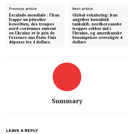
Previous article
Next article
Escalade mondiale : l’Iran
Global eskalering: Iran
frappe un pétrolier
angriber kuwaitisk
koweïtien, des troupes
tankskib, nordkoreanske
nord-coréennes entrent
tropper rykker ind i
en Ukraine et le prix de
Ukraine, og amerikanske
l’essence aux États-Unis
benzinpriser overstiger 4
dépasse les 4 dollars.
dollars
Summary
LEAVE A REPLY