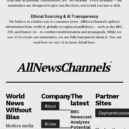
from bias as possible. Furthermore, we “de-clickbait” every headline – our
summaries are designed to give you the facts, not to bait you into a click.
Ethical Sourcing & AI Transparency
We believe in a better way to consume news. AllNewsChannels gathers
information from verified, globally recognized publishers – such as the BBC,
DW, and France 24 – to combat misinformation and propaganda. While we
use AI to create our summaries, we are fully transparent about it. You can
read how we use AI in more detail here.
AllNewsChannels
™
World
Company
The
Partner
News
latest
Sites
About
Without
BBC
ElephantInvesto
Bias
Newscast
Analyzes
AI Use
Modern media
Potential