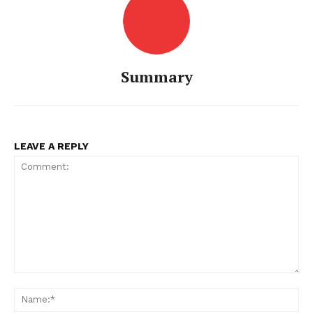
Summary
LEAVE A REPLY
Comment:
Na