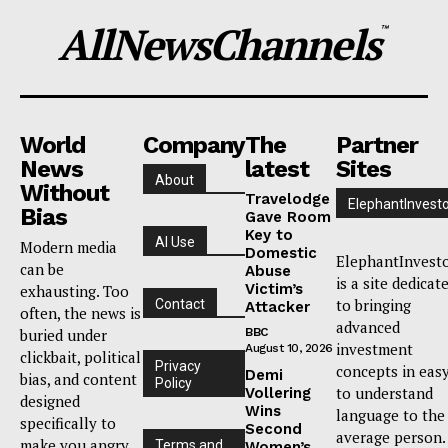
AllNewsChannels
™
World
Company
The
Partner
News
latest
Sites
About
Without
Travelodge
ElephantInvest
Bias
Gave Room
Key to
AI Use
Modern media
Domestic
ElephantInvest
can be
Abuse
is a site dedicat
Victim’s
exhausting. Too
to bringing
Contact
Attacker
often, the news is
advanced
buried under
BBC
investment
August 10, 2026
clickbait, political
Privacy
concepts in eas
Demi
bias, and content
Policy
to understand
Vollering
designed
Wins
language to the
specifically to
Second
average person.
make you angry
Terms and
Women’s