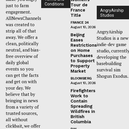
Conditions
Tour de
just to farm
France
AngryAirship
engagement.
Title
Studios
AllNewsChannels
FRANCE 24
was created to
August 10, 2026
strip all of that
AngryAirship
Beijing
away. We offer a
Studios is a new
Eases
clean, politically
indie-dev game
Restrictions
neutral, and bias-
on Home
studio, currentl
Purchases
free overview of
developing the
to Support
daily global
basebuilding
Property
events so you
survival sim
Market
can get the facts
Shogun Exodus.
BLOOMBERG
and get on with
August 10, 2026
your day. We
Firefighters
believe that by
Work to
bringing in news
Contain
Spreading
from a variety of
Wildfires in
trusted sources,
British
all without
Columbia
clickbait, we offer