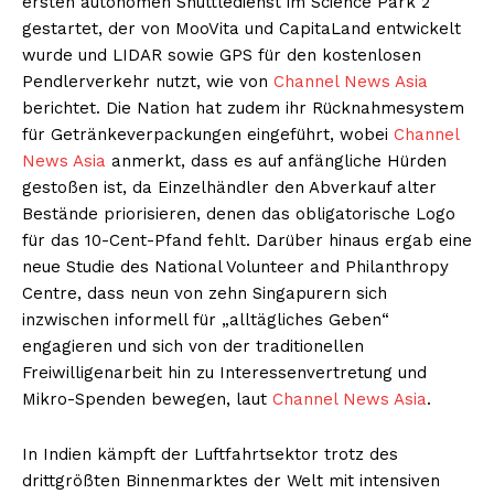
ersten autonomen Shuttledienst im Science Park 2
gestartet, der von MooVita und CapitaLand entwickelt
wurde und LIDAR sowie GPS für den kostenlosen
Pendlerverkehr nutzt, wie von
Channel News Asia
berichtet. Die Nation hat zudem ihr Rücknahmesystem
für Getränkeverpackungen eingeführt, wobei
Channel
News Asia
anmerkt, dass es auf anfängliche Hürden
gestoßen ist, da Einzelhändler den Abverkauf alter
Bestände priorisieren, denen das obligatorische Logo
für das 10-Cent-Pfand fehlt. Darüber hinaus ergab eine
neue Studie des National Volunteer and Philanthropy
Centre, dass neun von zehn Singapurern sich
inzwischen informell für „alltägliches Geben“
engagieren und sich von der traditionellen
Freiwilligenarbeit hin zu Interessenvertretung und
Mikro-Spenden bewegen, laut
Channel News Asia
.
In Indien kämpft der Luftfahrtsektor trotz des
drittgrößten Binnenmarktes der Welt mit intensiven